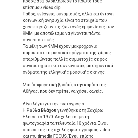
πρόσφατα ολοκλήρωσε το πρώτο τους
επίσημου video clip.
Πάθος, ενέργεια, δυναμισμός, αλλά και έντονη
κοινωνική ανησυχία είναι τα στοιχεία που
χαρακτηρίζουν τις ζωντανές εμφανίσεις των
9ΜΜ, με αποτέλεσμα να γίνονται πάντα
συναρπαστικές.
Τα μέλη των 9ΜΜ έχουν μακροχρόνια
παρουσία στα μουσικά πράγματα της χώρας
απαριθμώντας πολλές συμμετοχές σε ροκ
συγκροτήματα και συνεργασίες με σημαντικά
ονόματα της ελληνικής μουσικής σκηνής.
Μια διαφορετική βραδιά, στην καρδιά της
Αθήνας, που δεν πρέπει να χάσει κανείς.
Λίγα λόγια για την φωτογράφο
Η
Ρούλα Βλάχου
γεννήθηκε στη Ζαχάρω
Ηλείας το 1970. Ασχολείται με τη
φωτογραφία τα τελευταία 10 χρόνια. Είναι
απόφοιτος της σχολής φωτογραφίας video
και multimedia FOCUS. Έχει, επίσης,