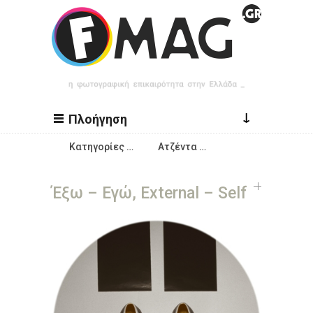
Παράκαμψη προς το κυρίως περιεχόμενο
↓
Πλοήγηση
Κατηγορίες …
Ατζέντα …
Έξω – Εγώ, External – Self