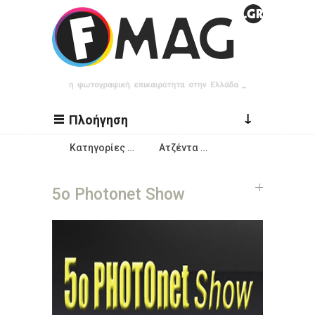
Παράκαμψη προς το κυρίως περιεχόμενο
↓
Πλοήγηση
Κατηγορίες …
Ατζέντα …
5o Photonet Show