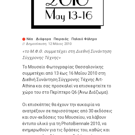
Νέα
·
Διάφορα
·
Πειραιάς
·
Παλαιό Φάληρο
// Δημοσίευση:
12 Μάιος 2010
το Μ.Φ.Θ. συμμετέχει στη Διεθνή Συνάντηση
Σύγχρονης Τέχνης
Το Μουσείο Φωτογραφίας Θεσσαλονίκης
συμμετέχει από 13 έως 16 Μαΐου 2010 στη
Διεθνή Συνάντηση Σύγχρονης Τέχνης Art-
Athina και σας προσκαλεί να επισκεφτείτε το
χώρο του στο Περίπτερο Q6 (Άνω Διάζωμα).
Οι επισκέπτες θα έχουν την ευκαιρία να
ανατρέξουν σε περισσότερες από 30 εκδόσεις
και συν-εκδόσεις του Μουσείου, να λάβουν
έντυπο υλικό για τη PhotoBiennale 2010, να
ενημερωθούν για τις δράσεις του, καθώς και