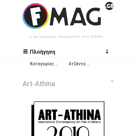
Παράκαμψη προς το κυρίως περιεχόμενο
↓
Πλοήγηση
Κατηγορίες …
Ατζέντα …
Art-Athina