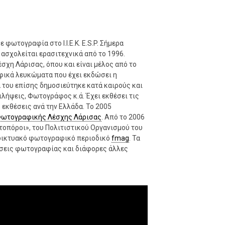
φωτογραφία στο Ι.Ι.Ε.Κ. E.S.P. Σήμερα
ασχολείται ερασιτεχνικά από το 1996.
η Λάρισας, όπου και είναι μέλος από το
φικά λευκώματα που έχει εκδώσει η
του επίσης δημοσιεύτηκε κατά καιρούς και
λήψεις, Φωτογράφος κ.ά. Έχει εκθέσει τις
εκθέσεις ανά την Ελλάδα. Το 2005
ωτογραφικής Λέσχης Λάρισας
. Από το 2006
οπόροι», του Πολιτιστικού Οργανισμού του
αδικτυακό φωτογραφικό περιοδικό
fmag
. Τα
θέσεις φωτογραφίας και διάφορες άλλες