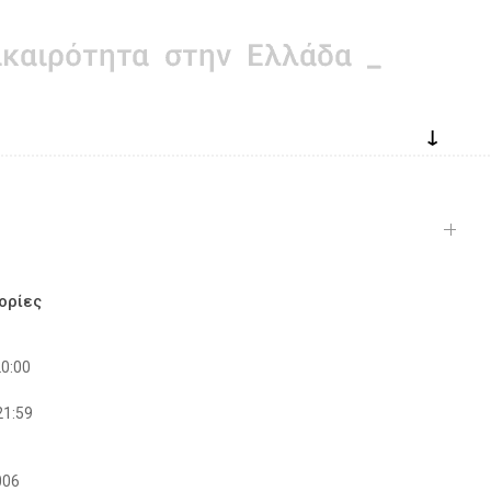
↓
ορίες
20:00
21:59
006