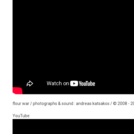
flour war / photographs & sound : andreas katsakos / © 2008 - 
YouTube