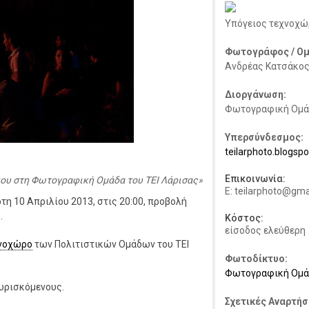
Υπόγειος τεχνοχώ
Φωτογράφος / Ομ
Ανδρέας Κατσάκο
Διοργάνωση:
Φωτογραφική Ομάδ
Υπερσύνδεσμος:
teilarphoto.blogsp
Επικοινωνία:
ου στη Φωτογραφική Ομάδα του ΤΕΙ Λάρισας
E: teilarphoto@gm
η 10 Απριλίου 2013, στις 20:00, προβολή
.
Κόστος:
είσοδος ελεύθερη
χνοχώρο
των Πολιτιστικών Ομάδων του ΤΕΙ
Φωτοδίκτυο:
Φωτογραφική Ομάδ
υρισκόμενους.
Σχετικές Αναρτήσ