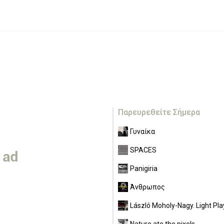
Παρευρεθείτε Σήμερα
Γυναίκα
SPACES
Panigiria
Άνθρωπος
László Moholy-Nagy. Light Pla
Nature ate the pixels