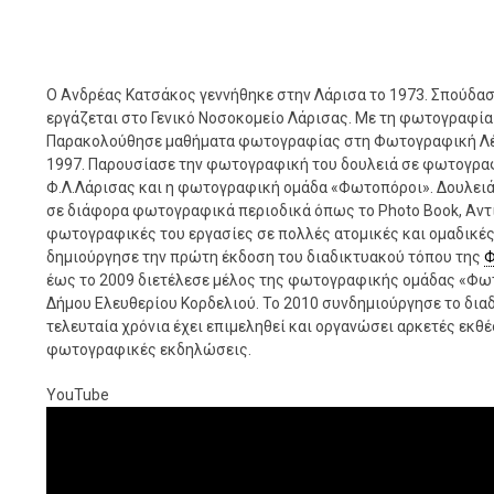
Ο Ανδρέας Κατσάκος γεννήθηκε στην Λάρισα το 1973. Σπούδασε 
εργάζεται στο Γενικό Νοσοκομείο Λάρισας. Με τη φωτογραφία 
Παρακολούθησε μαθήματα φωτογραφίας στη Φωτογραφική Λέσχ
1997. Παρουσίασε την φωτογραφική του δουλειά σε φωτογρα
Φ.Λ.Λάρισας και η φωτογραφική ομάδα «Φωτοπόροι». Δουλειά 
σε διάφορα φωτογραφικά περιοδικά όπως το Photo Book, Αντι
φωτογραφικές του εργασίες σε πολλές ατομικές και ομαδικές 
δημιούργησε την πρώτη έκδοση του διαδικτυακού τόπου της
Φ
έως το 2009 διετέλεσε μέλος της φωτογραφικής ομάδας «Φωτ
Δήμου Ελευθερίου Κορδελιού. Το 2010 συνδημιούργησε το δι
τελευταία χρόνια έχει επιμεληθεί και οργανώσει αρκετές εκ
φωτογραφικές εκδηλώσεις.
YouTube