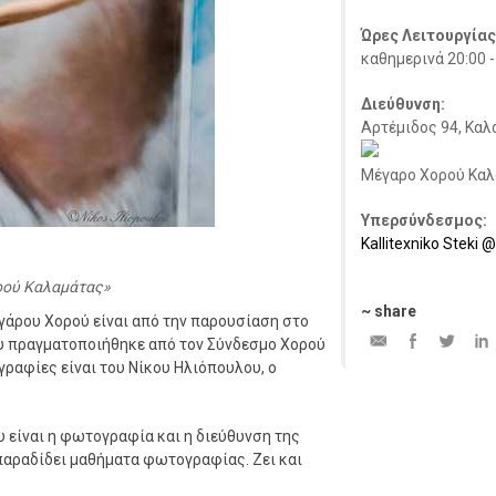
Ώρες Λειτουργίας
καθημερινά 20:00 -
Διεύθυνση:
Αρτέμιδος 94, Καλ
Μέγαρο Χορού Κα
Υπερσύνδεσμος:
Kallitexniko Steki
ρού Καλαμάτας
~ share
γάρου Χορού είναι από την παρουσίαση στο
ου πραγματοποιήθηκε από τον Σύνδεσμο Χορού
ραφίες είναι του Νίκου Ηλιόπουλου, ο
 είναι η φωτογραφία και η διεύθυνση της
παραδίδει μαθήματα φωτογραφίας. Zει και