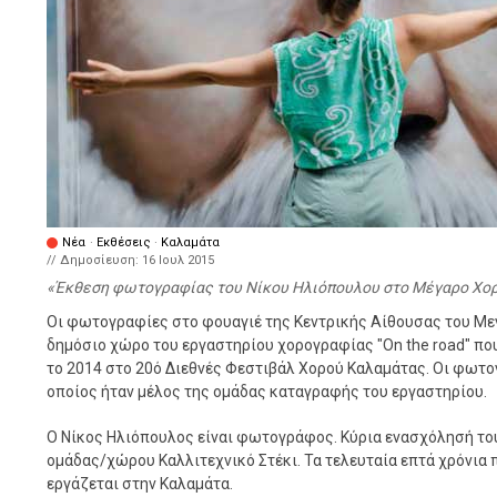
Νέα
·
Εκθέσεις
·
Καλαμάτα
// Δημοσίευση:
16 Ιουλ 2015
Έκθεση φωτογραφίας του Νίκου Ηλιόπουλου στο Μέγαρο Χο
Οι φωτογραφίες στο φουαγιέ της Κεντρικής Αίθουσας του Με
δημόσιο χώρο του εργαστηρίου χορογραφίας "On the road" π
το 2014 στο 20ό Διεθνές Φεστιβάλ Χορού Καλαμάτας. Οι φωτογ
οποίος ήταν μέλος της ομάδας καταγραφής του εργαστηρίου.
Ο Νίκος Ηλιόπουλος είναι φωτογράφος. Κύρια ενασχόλησή του
ομάδας/χώρου Καλλιτεχνικό Στέκι. Τα τελευταία επτά χρόνια 
εργάζεται στην Καλαμάτα.