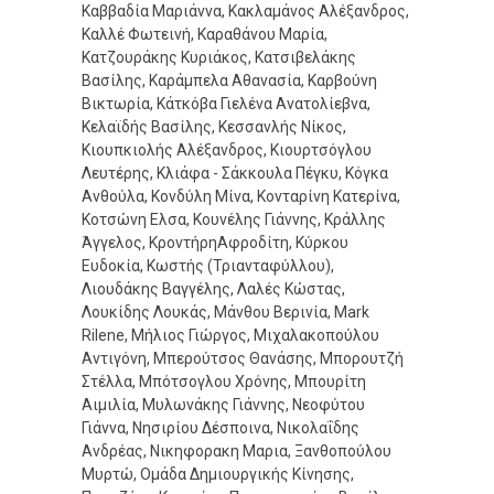
Καββαδία Μαριάννα, Κακλαμάνος Αλέξανδρος,
Καλλέ Φωτεινή, Καραθάνου Μαρία,
Κατζουράκης Κυριάκος, Κατσιβελάκης
Βασίλης, Καράμπελα Αθανασία, Καρβούνη
Βικτωρία, Κάτκόβα Γιελένα Ανατολίεβνα,
Κελαϊδής Βασίλης, Κεσσανλής Νίκος,
Κιουπκιολής Αλέξανδρος, Kιουρτσόγλου
Λευτέρης, Κλιάφα - Σάκκουλα Πέγκυ, Kόγκα
Ανθούλα, Κονδύλη Μίνα, Κονταρίνη Κατερίνα,
Κοτσώνη Ελσα, Κουνέλης Γιάννης, Κράλλης
Άγγελος, ΚροντήρηΑφροδίτη, Κύρκου
Ευδοκία, Κωστής (Τριανταφύλλου),
Λιουδάκης Βαγγέλης, Λαλές Κώστας,
Λουκίδης Λουκάς, Μάνθου Βερινία, Mark
Rilene, Μήλιος Γιώργος, Μιχαλακοπούλου
Αντιγόνη, Μπερούτσος Θανάσης, Μπορουτζή
Στέλλα, Μπότσογλου Χρόνης, Μπουρίτη
Αιμιλία, Μυλωνάκης Γιάννης, Νεοφύτου
Γιάννα, Νησιρίου Δέσποινα, Νικολαΐδης
Ανδρέας, Νικηφορακη Μαρια, Ξανθοπούλου
Μυρτώ, Ομάδα Δημιουργικής Κίνησης,