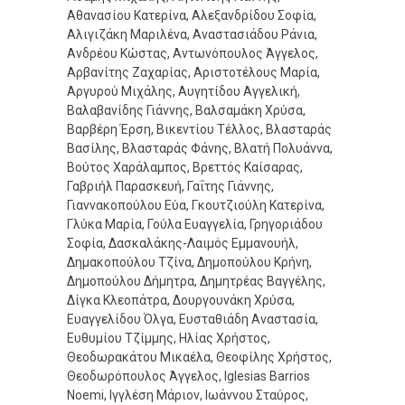
Αθανασίου Κατερίνα, Αλεξανδρίδου Σοφία,
Αλιγιζάκη Μαριλένα, Αναστασιάδου Ράνια,
Ανδρέου Κώστας, Αντωνόπουλος Άγγελος,
Αρβανίτης Zαχαρίας, Αριστοτέλους Μαρία,
Αργυρού Μιχάλης, Αυγητίδου Αγγελική,
Βαλαβανίδης Γιάννης, Βαλσαμάκη Χρύσα,
Βαρβέρη Έρση, Βικεντίου Τέλλος, Βλασταράς
Βασίλης, Βλασταράς Φάνης, Βλατή Πολυάννα,
Βούτος Χαράλαμπος, Βρεττός Καίσαρας,
Γαβριήλ Παρασκευή, Γαΐτης Γιάννης,
Γιαννακοπούλου Εύα, Γκουτζιούλη Κατερίνα,
Γλύκα Μαρία, Γούλα Ευαγγελία, Γρηγοριάδου
Σοφία, Δασκαλάκης-Λαιμός Εμμανουήλ,
Δημακοπούλου Τζίνα, Δημοπούλου Κρήνη,
Δημοπούλου Δήμητρα, Δημητρέας Βαγγέλης,
Δίγκα Κλεοπάτρα, Δουργουνάκη Χρύσα,
Ευαγγελίδου Όλγα, Ευσταθιάδη Αναστασία,
Ευθυμίου Τζίμμης, Hλίας Χρήστος,
Θεοδωρακάτου Μικαέλα, Θεοφίλης Χρήστος,
Θεοδωρόπουλος Άγγελος, Iglesias Barrios
Noemi, Ιγγλέση Μάριον, Ιωάννου Σταύρος,