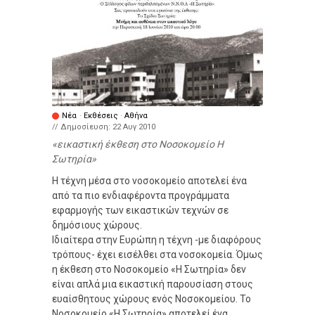
Νέα
·
Εκθέσεις
·
Αθήνα
// Δημοσίευση:
22 Αυγ 2010
εικαστική έκθεση στο Νοσοκομείο Η
Σωτηρία
Η τέχνη μέσα στο νοσοκομείο αποτελεί ένα
από τα πιο ενδιαφέροντα προγράμματα
εφαρμογής των εικαστικών τεχνών σε
δημόσιους χώρους.
Ιδιαίτερα στην Ευρώπη η τέχνη -με διαφόρους
τρόπους- έχει εισέλθει στα νοσοκομεία. Όμως
η έκθεση στο Νοσοκομείο «Η Σωτηρία» δεν
είναι απλά μια εικαστική παρουσίαση στους
ευαίσθητους χώρους ενός Nοσοκομείου. Το
Νοσοκομείο «Η Σωτηρία» αποτελεί ένα