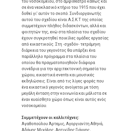
του νοσοκομείου, στο αμφιθέατρο καθώς και
σε ένα νεοκλασικό κτήριο του 1915 που έχει
δοθεί γι' αυτόν το σκοπό. Συνδιοργανωτής
αυτού του σχεδίου είναι Α.Σ.Κ.Τ της οποίας
συμμετέχουν πλήθος διδασκόντων, αλλά και
φοιτητών της, ενώ στα πλαίσια του σχεδίου
έχουν συγκροτηθεί ποικίλες ομάδες εργασίας
από εικαστικούς. Στη -σχεδόν- τετράμηνη
διάρκεια του γεγονότος θα υπάρξει ένα
παράλληλο πρόγραμμα στα πλαίσια του
οποίου θα πραγματοποιηθούν διάφορα
συνέδρια για την αρχιτεκτονική σημασία του
χώρου, εικαστικά events και μουσικές
εκδηλώσεις. Είναι από τις λίγες φορές που
ένα εικαστικό γεγονός ανοίγεται με τόση
μεγάλη ένταση στην κοινωνία και μάλιστα σε
έναν ευαίσθητο χώρο όπως είναι αυτός ενός
νοσοκομείου.
Συμμετέχουν οι καλλιτέχνες:
Αγαθοπούλου Άρτεμις, Αγοργιανίτη Αθηνά,
Αδάμης Μιχάλης, Αητινίδης Γιάννης,