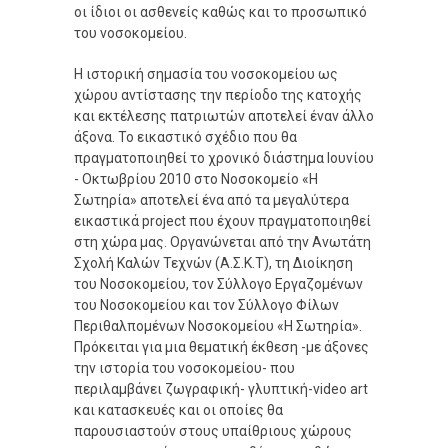
οι ίδιοι οι ασθενείς καθώς και το προσωπικό
του νοσοκομείου.
Η ιστορική σημασία του νοσοκομείου ως
χώρου αντίστασης την περίοδο της κατοχής
και εκτέλεσης πατριωτών αποτελεί έναν άλλο
άξονα. Το εικαστικό σχέδιο που θα
πραγματοποιηθεί το χρονικό διάστημα Ιουνίου
- Οκτωβρίου 2010 στο Νοσοκομείο «Η
Σωτηρία» αποτελεί ένα από τα μεγαλύτερα
εικαστικά project που έχουν πραγματοποιηθεί
στη χώρα μας. Οργανώνεται από την Ανωτάτη
Σχολή Καλών Τεχνών (Α.Σ.Κ.Τ), τη Διοίκηση
του Νοσοκομείου, τον Σύλλογο Εργαζομένων
του Νοσοκομείου και τον Σύλλογο Φίλων
Περιθαλπομένων Νοσοκομείου «Η Σωτηρία».
Πρόκειται για μια θεματική έκθεση -με άξονες
την ιστορία του νοσοκομείου- που
περιλαμβάνει ζωγραφική- γλυπτική-video art
και κατασκευές και οι οποίες θα
παρουσιαστούν στους υπαίθριους χώρους