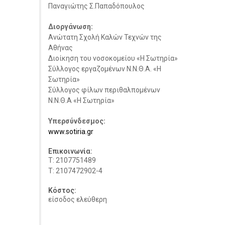
Παναγιώτης Σ.Παπαδόπουλος
Διοργάνωση:
Ανώτατη Σχολή Καλών Τεχνών της
Αθήνας
Διοίκηση του νοσοκομείου «Η Σωτηρία»
Σύλλογος εργαζομένων Ν.Ν.Θ.Α. «Η
Σωτηρία»
Σύλλογος φίλων περιθαλπομένων
Ν.Ν.Θ.Α «Η Σωτηρία»
Υπερσύνδεσμος:
www.sotiria.gr
Επικοινωνία:
Τ: 2107751489
Τ: 2107472902-4
Κόστος:
είσοδος ελεύθερη