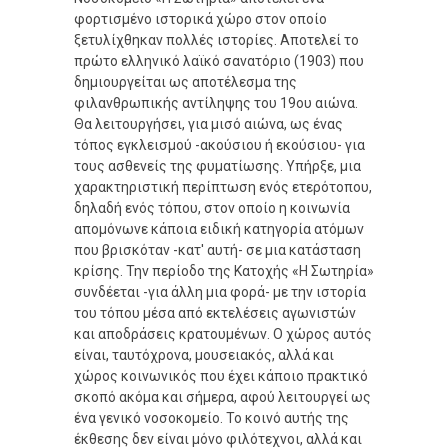
φορτισμένο ιστορικά χώρο στον οποίο
ξετυλίχθηκαν πολλές ιστορίες. Αποτελεί το
πρώτο ελληνικό λαϊκό σανατόριο (1903) που
δημιουργείται ως αποτέλεσμα της
φιλανθρωπικής αντίληψης του 19ου αιώνα.
Θα λειτουργήσει, για μισό αιώνα, ως ένας
τόπος εγκλεισμού -ακούσιου ή εκούσιου- για
τους ασθενείς της φυματίωσης. Υπήρξε, μια
χαρακτηριστική περίπτωση ενός ετερότοπου,
δηλαδή ενός τόπου, στον οποίο η κοινωνία
απομόνωνε κάποια ειδική κατηγορία ατόμων
που βρισκόταν -κατ' αυτή- σε μια κατάσταση
κρίσης. Την περίοδο της Κατοχής «Η Σωτηρία»
συνδέεται -για άλλη μια φορά- με την ιστορία
του τόπου μέσα από εκτελέσεις αγωνιστών
και αποδράσεις κρατουμένων. Ο χώρος αυτός
είναι, ταυτόχρονα, μουσειακός, αλλά και
χώρος κοινωνικός που έχει κάποιο πρακτικό
σκοπό ακόμα και σήμερα, αφού λειτουργεί ως
ένα γενικό νοσοκομείο. Το κοινό αυτής της
έκθεσης δεν είναι μόνο φιλότεχνοι, αλλά και