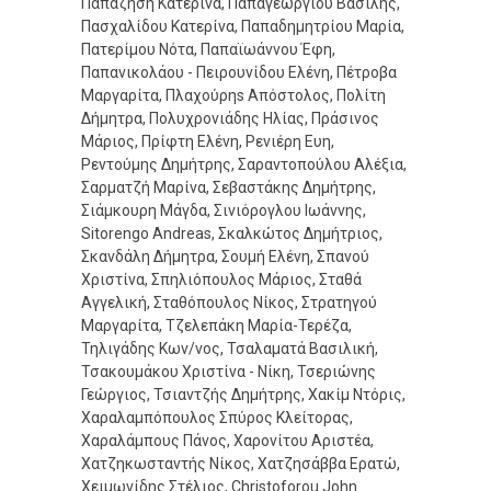
Παπαζήση Κατερίνα, Παπαγεωργίου Βασίλης,
Πασχαλίδου Κατερίνα, Παπαδημητρίου Μαρία,
Πατερίμου Νότα, Παπαϊωάννου Έφη,
Παπανικολάου - Πειρουνίδου Ελένη, Πέτροβα
Μαργαρίτα, Πλαχούρηs Απόστολος, Πολίτη
Δήμητρα, Πολυχρονιάδης Ηλίας, Πράσινος
Μάριος, Πρίφτη Ελένη, Ρενιέρη Ευη,
Ρεντούμης Δημήτρης, Σαραντοπούλου Αλέξια,
Σαρματζή Μαρίνα, Σεβαστάκης Δημήτρης,
Σιάμκουρη Μάγδα, Σινιόρογλου Ιωάννης,
Sitorengo Andreas, Σκαλκώτος Δημήτριος,
Σκανδάλη Δήμητρα, Σουμή Ελένη, Σπανού
Χριστίνα, Σπηλιόπουλος Μάριος, Σταθά
Αγγελική, Σταθόπουλος Νίκος, Στρατηγού
Μαργαρίτα, Τζελεπάκη Μαρία-Τερέζα,
Τηλιγάδης Κων/νος, Τσαλαματά Βασιλική,
Τσακουμάκου Χριστίνα - Νίκη, Τσεριώνης
Γεώργιος, Τσιαντζής Δημήτρης, Χακίμ Ντόρις,
Χαραλαμπόπουλος Σπύρος Κλείτορας,
Χαραλάμπους Πάνος, Χαρονίτου Αριστέα,
Χατζηκωσταντής Νίκος, Χατζησάββα Ερατώ,
Χειμωνίδης Στέλιος, Christoforou John.