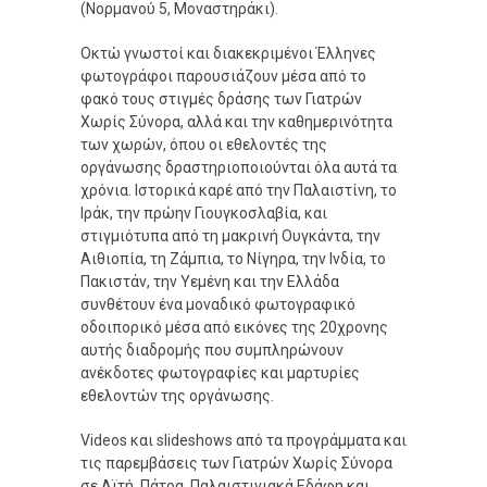
(Νορμανού 5, Μοναστηράκι).
Οκτώ γνωστοί και διακεκριμένοι Έλληνες
φωτογράφοι παρουσιάζουν μέσα από το
φακό τους στιγμές δράσης των Γιατρών
Χωρίς Σύνορα, αλλά και την καθημερινότητα
των χωρών, όπου οι εθελοντές της
οργάνωσης δραστηριοποιούνται όλα αυτά τα
χρόνια. Ιστορικά καρέ από την Παλαιστίνη, το
Ιράκ, την πρώην Γιουγκοσλαβία, και
στιγμιότυπα από τη μακρινή Ουγκάντα, την
Αιθιοπία, τη Ζάμπια, το Νίγηρα, την Ινδία, το
Πακιστάν, την Υεμένη και την Ελλάδα
συνθέτουν ένα μοναδικό φωτογραφικό
οδοιπορικό μέσα από εικόνες της 20χρονης
αυτής διαδρομής που συμπληρώνουν
ανέκδοτες φωτογραφίες και μαρτυρίες
εθελοντών της οργάνωσης.
Videos και slideshows από τα προγράμματα και
τις παρεμβάσεις των Γιατρών Χωρίς Σύνορα
σε Αϊτή, Πάτρα, Παλαιστινιακά Εδάφη και