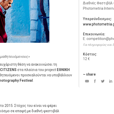
Διεθνές Φεστιβάλ
Photometria Intern
Υπερσύνδεσμος:
www.photometria.
Επικοινωνία:
E: competition@ph
Για πληροφορίες και
Κόστος:
ς μαθητευόμενους
12 €
ευχάριστη θέση να ανακοινώσει τη
CITIZENS
στα πλαίσια του project
ΕΘΝΙΚΗ
~ share
μαθητευόμενοι προσκαλούνται να υποβάλλουν
hotography Festival
.
 2015. Στόχος του είναι να φέρει
κόσμο σε επαφή με διεθνή φεστιβάλ