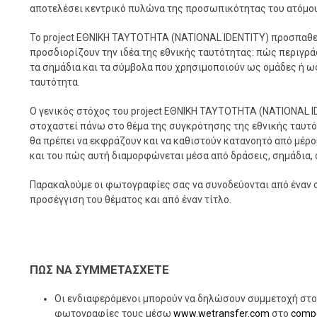
αποτελέσει κεντρικό πυλώνα της προσωπικότητας του ατόμου
Το project ΕΘΝΙΚΗ ΤΑΥΤΟΤΗΤΑ (NATIONAL IDENTITY) προσπαθε
προσδιορίζουν την ιδέα της εθνικής ταυτότητας: πώς περιγρά
τα σημάδια και τα σύμβολα που χρησιμοποιούν ως ομάδες ή ως
ταυτότητα.
Ο γενικός στόχος του project ΕΘΝΙΚΗ ΤΑΥΤΟΤΗΤΑ (NATIONAL ID
στοχαστεί πάνω στο θέμα της συγκρότησης της εθνικής ταυτ
θα πρέπει να εκφράζουν και να καθιστούν κατανοητό από μέρο
και του πώς αυτή διαμορφώνεται μέσα από δράσεις, σημάδια, 
Παρακαλούμε οι φωτογραφίες σας να συνοδεύονται από έναν 
προσέγγιση του θέματος και από έναν τίτλο.
ΠΩΣ ΝΑ ΣΥΜΜΕΤΑΣΧΕΤΕ
Οι ενδιαφερόμενοι μπορούν να δηλώσουν συμμετοχή στο
φωτογραφίες τους μέσω
www.wetransfer.com
στο
compe