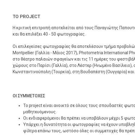
ΤΟ PROJECT
Η κριτική επιτροπή αποτελείται από τους Παναγιώτης Παπουτ
και θα επιλέξει 40 - 50 φωτογραφίες.
Οι επιλεγείσες φωτογραφίες θα αποτελέσουν τμήμα προβολών
Montpellier (Γαλλία - Μάιος 2017), Photometria International P
στο θέατρο παλαιών σφαγείων και τις 11 ημέρες του φεστιβάλ 
χώρους στο Παρίσι (Γαλλία), στο Λέστερ (Ηνωμένο Βασίλειο), 
Κωνσταντινούπολη (Τουρκία), στη Βουδαπέστη (Ουγγαρία) και σ
ΟΙ ΣΥΜΜΕΤΟΧΕΣ
Το project είναι ανοικτό σε όλους τους σπουδαστές φωτ
μαθητευόμενους.
Οι ενδιαφερόμενοι θα πρέπει να υποβάλουν μέχρι 5 φωτ
Υπάρχει η δυνατότητα οι φωτογραφίες να έχουν υποβληθ
φίλτρα επάνω τους, ωστόσο όλες οι συμμετοχές θα πρέπε