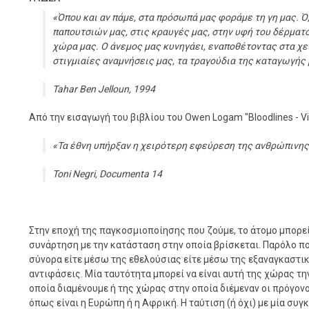
«Όπου και αν πάμε, στα πρόσωπά μας φοράμε τη γη μας. Ό,
παπουτσιών μας, στις κραυγές μας, στην υφή του δέρματό
χώρα μας. Ο άνεμος μας κυνηγάει, εναποθέτοντας στα χεί
στιγμιαίες αναμνήσεις μας, τα τραγούδια της καταγωγής 
Tahar Ben Jelloun, 1994
Από την εισαγωγή του βιβλίου του Owen Logam "Bloodlines - Vit
«Τα έθνη υπήρξαν η χειρότερη εφεύρεση της ανθρώπινης
Toni Negri, Documenta 14
Στην εποχή της παγκοσμιοποίησης που ζούμε, το άτομο μπορε
συνάρτηση με την κατάσταση στην οποία βρίσκεται. Παρόλο π
σύνορα είτε μέσω της εθελούσιας είτε μέσω της εξαναγκαστι
αντιφάσεις. Μία ταυτότητα μπορεί να είναι αυτή της χώρας τ
οποία διαμένουμε ή της χώρας στην οποία διέμεναν οι πρόγονο
όπως είναι η Ευρώπη ή η Αφρική. Η ταύτιση (ή όχι) με μία συ