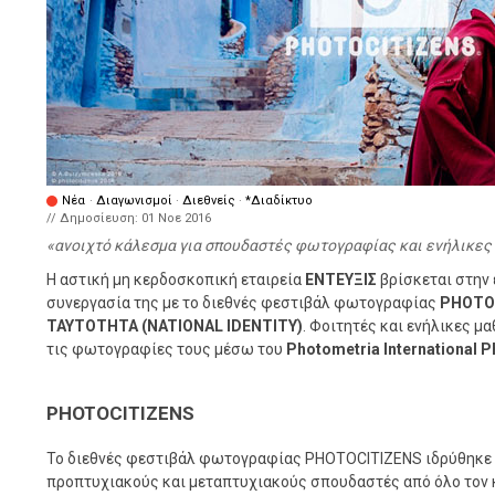
Νέα
·
Διαγωνισμοί
·
Διεθνείς
·
*Διαδίκτυο
// Δημοσίευση:
01 Νοε 2016
ανοιχτό κάλεσμα για σπουδαστές φωτογραφίας και ενήλικε
Η αστική μη κερδοσκοπική εταιρεία
ΕΝΤΕΥΞΙΣ
βρίσκεται στην 
συνεργασία της με το διεθνές φεστιβάλ φωτογραφίας
PHOTO
ΤΑΥΤΟΤΗΤΑ (NATIONAL IDENTITY)
. Φοιτητές και ενήλικες 
τις φωτογραφίες τους μέσω του
Photometria International P
PHOTOCITIZENS
Το διεθνές φεστιβάλ φωτογραφίας PHOTOCITIZENS ιδρύθηκε το
προπτυχιακούς και μεταπτυχιακούς σπουδαστές από όλο τον 