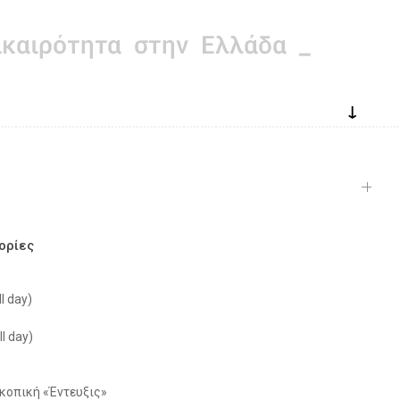
↓
ορίες
l day)
l day)
κοπική «Έντευξις»