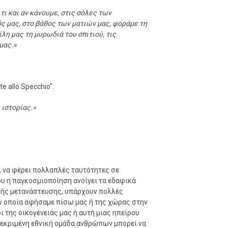
τι και αν κάνουμε, στις σόλες των
ς μας, στο βάθος των ματιών μας, φοράμε τη
λη μας τη μυρωδιά του σπιτιού, τις
μας.»
e allo Specchio".
 ιστορίας.»
ί να φέρει πολλαπλές ταυτότητες σε
ου η παγκοσμιοποίηση ανοίγει τα εδαφικά
κής μετανάστευσης, υπάρχουν πολλές
ην οποία αφήσαμε πίσω μας ή της χώρας στην
ι της οικογένειάς μας ή αυτή μιας ηπείρου
γκεκριμένη εθνική ομάδα ανθρώπων μπορεί να