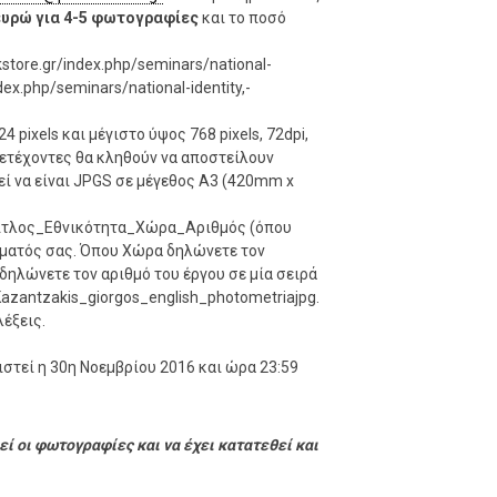
ευρώ για 4-5 φωτογραφίες
και το ποσό
tore.gr/index.php/seminars/national-
dex.php/seminars/national-identity,-
 pixels και μέγιστο ύψος 768 pixels, 72dpi,
μετέχοντες θα κληθούν να αποστείλουν
ί να είναι JPGS σε μέγεθος A3 (420mm x
Τίτλος_Εθνικότητα_Χώρα_Αριθμός (όπου
έματός σας. Όπου Χώρα δηλώνετε τον
ηλώνετε τον αριθμό του έργου σε μία σειρά
Kazantzakis_giorgos_english_photometriajpg.
έξεις.
στεί η 30η Νοεμβρίου 2016 και ώρα 23:59
εί οι φωτογραφίες και να έχει κατατεθεί και