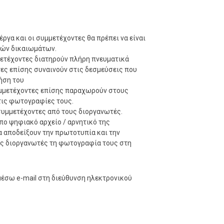
ργα και οι συμμετέχοντες θα πρέπει να είναι
ικών δικαιωμάτων.
μετέχοντες διατηρούν πλήρη πνευματικά
τες επίσης συναινούν στις δεσμεύσεις που
ήση του
υμμετέχοντες επίσης παραχωρούν στους
τις φωτογραφίες τους.
συμμετέχοντες από τους διοργανωτές.
πο ψηφιακό αρχείο / αρνητικό της
α αποδείξουν την πρωτοτυπία και την
υς διοργανωτές τη φωτογραφία τους στη
έσω e-mail στη διεύθυνση ηλεκτρονικού