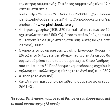
την αίτηση συμμετοχής. Το κόστος συμμετοχής είναι
12 
κατατίθεται στο a
href="https://fmag.gr/%3Ca%20href%3D"http://photobooks
identity,-photocitizens-detail">http://photobookstore.gr/in
photociti...">
www.photobookstore.gr
4 - 5 φωτογραφίες (RGB, JPG format - μέγιστο πλάτος 1024
όχι μεγαλύτερο από 500 KB). Εφόσον επιλεχθούν, οι συμ
φωτογραφίες σε μεγαλύτερη ανάλυση. Αυτές θα χρειαστε
297mm), 300dpi.
Ονομάστε τα jpg αρχεία σας ως εξής: Επώνυμο_Όνομα_
Εθνικότητα δηλώνετε την εθνικότητα του επιλεγμένου θ
οργανισμό μέσω του οποίου συμμετέχετε. Όπου Αριθμός δ
από το 1 έως το 5.) Παράδειγμα ονοματοδοσίας αρχείου: 
Δήλωση του καλλιτέχνη ή τίτλος (στα Αγγλικά) έως 250 λ
Αίτηση (στα Αγγλικά).
Καταληκτική ημερομηνία κατάθεσης συμμετοχών έχει ορι
(GMT +2).
Για να κριθεί έγκυρη η συμμετοχή θα πρέπει να έχουν αποσταλ
το ποσό συμμετοχής (12 ευρώ).