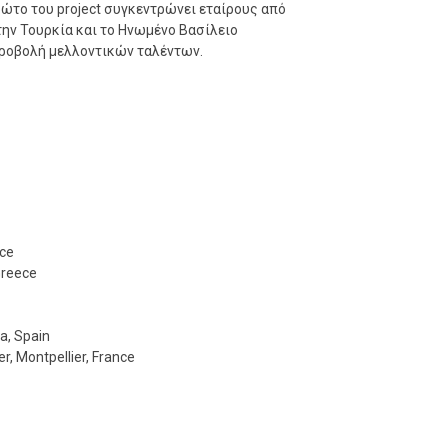
ρώτο του project συγκεντρώνει εταίρους από
, την Τουρκία και το Ηνωμένο Βασίλειο
 προβολή μελλοντικών ταλέντων.
nce
Greece
ia, Spain
r, Montpellier, France