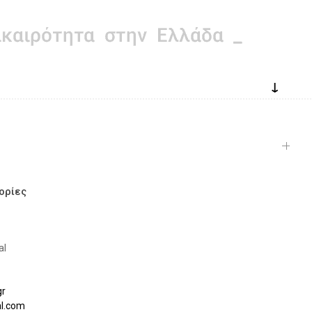
↓
ορίες
al
gr
al.com