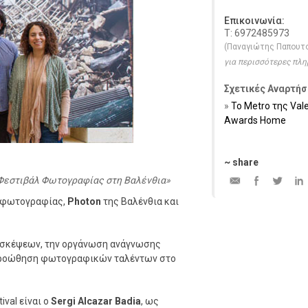
Επικοινωνία:
Τ: 6972485973
(Παναγιώτης Παπουτ
για περισσότερες πλ
Σχετικές Αναρτήσ
Το Metro της Val
Awards Ηome
~ share
ου Φεστιβάλ Φωτογραφίας στη Βαλένθια
 φωτογραφίας,
Photon
της Βαλένθια και
πισκέψεων, την οργάνωση ανάγνωσης
 προώθηση φωτογραφικών ταλέντων στο
val είναι ο
Sergi Alcazar Badia
, ως