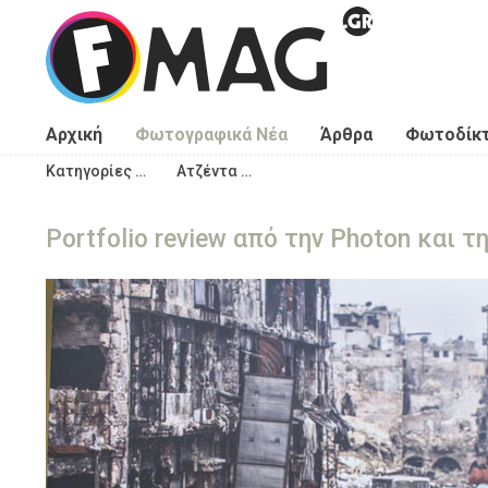
Παράκαμψη προς το κυρίως περιεχόμενο
Αρχική
Φωτογραφικά Νέα
Άρθρα
Φωτοδίκ
Κατηγορίες …
Ατζέντα …
Portfolio review από την Photon και τ