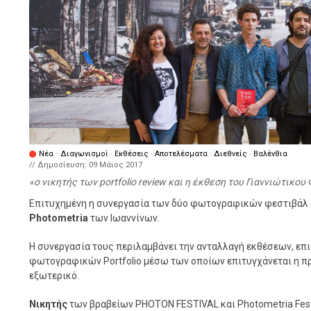
Νέα
·
Διαγωνισμοί
·
Εκθέσεις
·
Αποτελέσματα
·
Διεθνείς
·
Βαλένθια
// Δημοσίευση:
09 Μάιος 2017
ο νικητής των portfolio review και η έκθεση του Γιαννιώτικ
Επιτυχημένη η συνεργασία των δύο φωτογραφικών φεστιβάλ
Photometria
των Ιωαννίνων.
Η συνεργασία τους περιλαμβάνει την ανταλλαγή εκθέσεων, ε
φωτογραφικών Portfolio μέσω των οποίων επιτυγχάνεται η
εξωτερικό.
Νικητής
των βραβείων PHOTON FESTIVAL και Photometria Festi