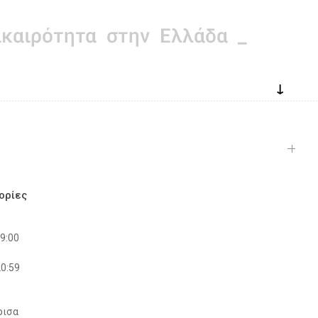
↓
ορίες
19:00
20:59
ρισα