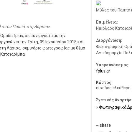
Μύλος του Παππά 
Επιμέλεια:
ο του Παππά, στη Λάρισα
Νικόλαος Κατσιαρ
μάδα fplus, σε συνεργασία με την
Διοργάνωση:
γανώνει την Τρίτη, 09 Ιανουαρίου 2018 και
Φωτογραφική Ομάδ
 στη Λάρισα, σεμινάριο φωτογραφίας με θέμα
Αντιδημαρχία Πολ
 Κατσιαρίμπα.
Υπερσύνδεσμος:
fplus.gr
Κόστος:
είσοδος ελεύθερη
Σχετικές Αναρτήσ
Φωτογραφικά Δρώ
~ share