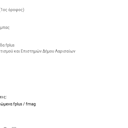
(1ος όροφος)
ίμπας
α fplus
ιτισμού και Επιστημών Δήμου Λαρισαίων
εις:
μενα fplus / fmag