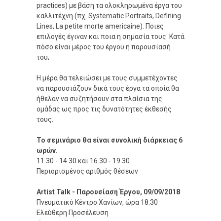
practices) με βάση τα ολοκληρωμένα έργα του
καλλιτέχνη (πχ. Systematic Portraits, Defining
Lines, La petite morte americaine). Ποιες
επιλογές έγιναν και ποια η σημασία τους. Κατά
πόσο είναι μέρος του έργου η παρουσίασή
του;
Η μέρα θα τελειώσει με τους συμμετέχοντες
να παρουσιάζουν δικά τους έργα τα οποία θα
ήθελαν να συζητήσουν στα πλαίσια της
ομάδας ως προς τις δυνατότητες έκθεσής
τους.
Το σεμινάριο θα είναι συνολική διάρκειας 6
ωρών.
11.30 - 14.30 και 16.30 - 19.30
Περιορισμένος αριθμός θέσεων
Artist Talk - Παρουσίαση Έργου, 09/09/2018
Πνευματικό Κέντρο Χανίων, ώρα 18.30
Ελεύθερη Προσέλευση