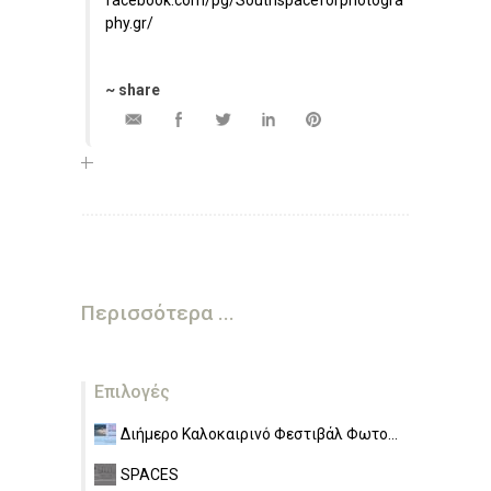
facebook.com/pg/Southspaceforphotogra
phy.gr/
~ share
Περισσότερα ...
Επιλογές
Διήμερο Καλοκαιρινό Φεστιβάλ Φωτο...
SPACES