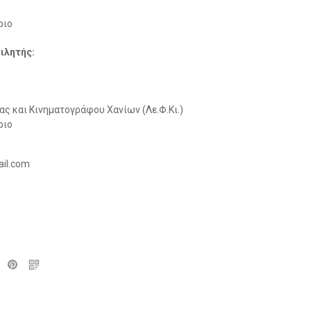
ριο
ιλητής:
 και Κινηματογράφου Χανίων (Λε.Φ.Κι.)
ριο
ail.com