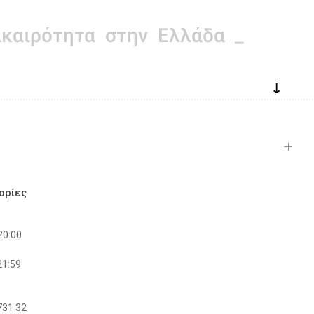
↓
ορίες
20:00
21:59
731 32