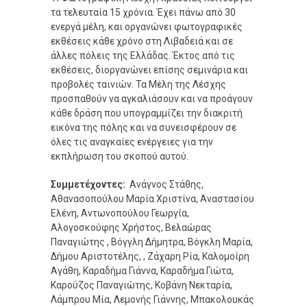
τα τελευταία 15 χρόνια. Έχει πάνω από 30
ενεργά μέλη, και οργανώνει φωτογραφικές
εκθέσεις κάθε χρόνο στη Λιβαδειά και σε
άλλες πόλεις της Ελλάδας. Έκτος από τις
εκθέσεις, διοργανώνει επίσης σεμινάρια και
προβολές ταινιών. Τα Μέλη της Λέσχης
προσπαθούν να αγκαλιάσουν και να προάγουν
κάθε δράση που υπογραμμίζει την διακριτή
εικόνα της πόλης και να συνεισφέρουν σε
όλες τις αναγκαίες ενέργειες για την
εκπλήρωση του σκοπού αυτού.
Συμμετέχοντες:
Ανάγνος Στάθης,
Αθανασοπούλου Μαρία Χριστίνα, Αναστασίου
Ελένη, Αντωνοπούλου Γεωργία,
Αλογοσκούφης Χρήστος, Βελαώρας
Παναγιώτης , Βόγγλη Δήμητρα, Βόγκλη Μαρία,
Δήμου Αριστοτέλης, , Ζάχαρη Ρία, Καλομοίρη
Αγάθη, Καραδήμα Γιάννα, Καραδήμα Γιώτα,
Καρούζος Παναγιώτης, Κοβάνη Νεκταρία,
Λάμπρου Μία, Λεμονής Γιάννης, Μπακολουκάς