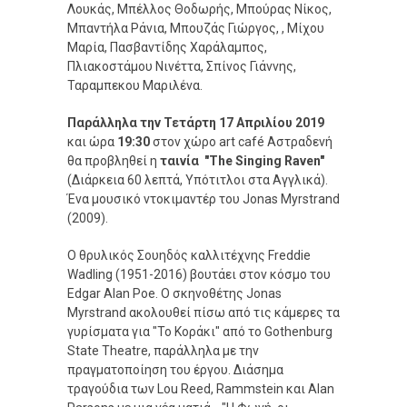
Λουκάς, Μπέλλος Θοδωρής, Μπούρας Νίκος,
Μπαντήλα Ράνια, Μπουζάς Γιώργος, , Μίχου
Μαρία, Πασβαντίδης Χαράλαμπος,
Πλιακοστάμου Νινέττα, Σπίνος Γιάννης,
Ταραμπεκου Μαριλένα.
Παράλληλα την Τετάρτη 17 Απριλίου 2019
και ώρα
19:30
στον χώρο art café Αστραδενή
θα προβληθεί η
ταινία "The Singing Raven"
(Διάρκεια 60 λεπτά, Υπότιτλοι στα Αγγλικά).
Ένα μουσικό ντοκιμαντέρ του Jonas Myrstrand
(2009).
Ο θρυλικός Σουηδός καλλιτέχνης Freddie
Wadling (1951-2016) βουτάει στον κόσμο του
Edgar Alan Poe. Ο σκηνοθέτης Jonas
Myrstrand ακολουθεί πίσω από τις κάμερες τα
γυρίσματα για "Το Κοράκι" από το Gothenburg
State Theatre, παράλληλα με την
πραγματοποίηση του έργου. Διάσημα
τραγούδια των Lou Reed, Rammstein και Alan