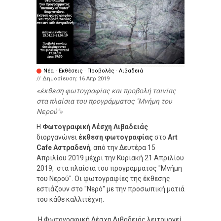
Νέα
·
Εκθέσεις
·
Προβολές
·
Λιβαδειά
// Δημοσίευση:
16 Απρ 2019
έκθεση φωτογραφίας και προβολή ταινίας
στα πλαίσια του προγράμματος "Μνήμη του
Νερού"
Η
Φωτογραφική Λέσχη Λιβαδειάς
διοργανώνει
έκθεση φωτογραφίας
στο
Art
Cafe Αστραδενή
, από την Δευτέρα 15
Απριλίου 2019 μέχρι την Κυριακή 21 Απριλίου
2019, στα πλαίσια του προγράμματος "Μνήμη
του Νερού". Οι φωτογραφίες της έκθεσης
εστιάζουν στο "Νερό" με την προσωπική ματιά
του κάθε καλλιτέχνη.
Η Φωτογραφική Λέσχη Λιβαδειάς λειτουργεί