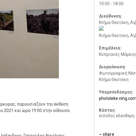
10:00 - 18:00.
Διεύθυνση:
Κτήμα Θεοτόκη, Λι
Κτήμα Θεοτόκη, Λι
Επιμέλεια:
Κυπριανός Μάρκο
Διοργάνωση:
Φωτογραφική Λέσ
Κτήμα Θεοτόκη
Υπερσύνδεσμος:
photoleke.ning.co
έρκυρας, παρουσιάζουν την έκθεση
Κόστος:
υ 2021 και ώρα 19:00 στην αίθουσα
είσοδος ελεύθερη
~ share
λέξανδρος, Γατσούλης Νικόλαος,