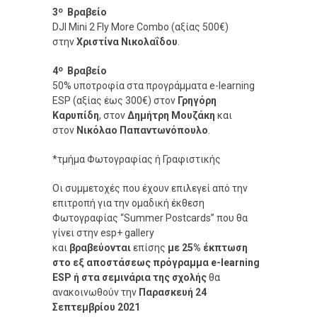
ο
3
Βραβείο
DJI Mini 2 Fly More Combo (αξίας 500€)
στην
Χριστίνα Νικολαΐδου
.
ο
4
Βραβείο
50% υποτροφία στα προγράμματα e-learning
ESP (αξίας έως 300€) στον
Γρηγόρη
Καρυπίδη
, στον
Δημήτρη Μουζάκη
και
στον
Νικόλαο Παπαντωνόπουλο
.
*τμήμα Φωτογραφίας ή Γραφιστικής
Οι συμμετοχές που έχουν επιλεγεί από την
επιτροπή για την ομαδική έκθεση
Φωτογραφίας “Summer Postcards” που θα
γίνει στην esp+ gallery
και
βραβεύονται
επίσης
με 25% έκπτωση
στο εξ αποστάσεως πρόγραμμα e-learning
ESP ή στα σεμινάρια της σχολής
θα
ανακοινωθούν την
Παρασκευή 24
Σεπτεμβρίου 2021