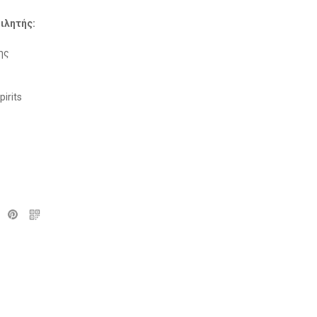
ιλητής:
ης
irits