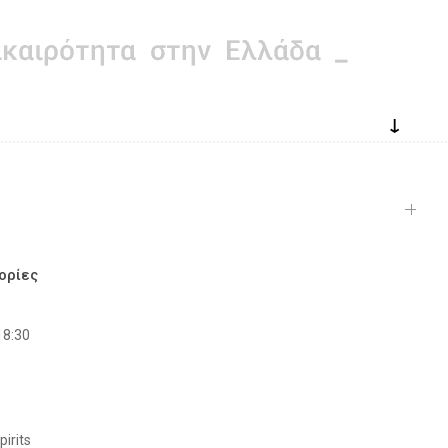
↓
ορίες
18:30
irits