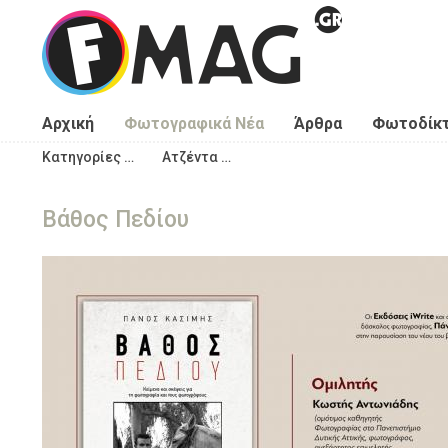
Παράκαμψη προς το κυρίως περιεχόμενο
Αρχική
Φωτογραφικά Νέα
Άρθρα
Φωτοδίκ
Κατηγορίες …
Ατζέντα …
Βάθος Πεδίου