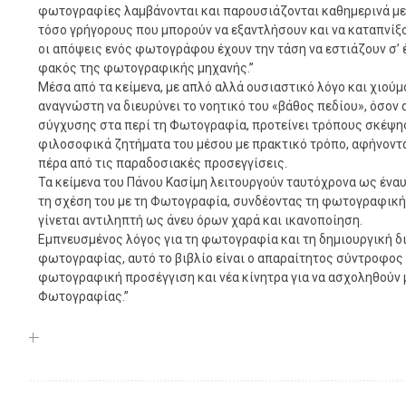
φωτογραφίες λαμβάνονται και παρουσιάζονται καθημερινά με
τόσο γρήγορους που μπορούν να εξαντλήσουν και να καταπνίξο
οι απόψεις ενός φωτογράφου έχουν την τάση να εστιάζουν σ’ 
φακός της φωτογραφικής μηχανής.”
Μέσα από τα κείμενα, με απλό αλλά ουσιαστικό λόγο και χιούμ
αναγνώστη να διευρύνει το νοητικό του «βάθος πεδίου», όσον
σύγχυσης στα περί τη Φωτογραφία, προτείνει τρόπους σκέψης
φιλοσοφικά ζητήματα του μέσου με πρακτικό τρόπο, αφήνοντ
πέρα από τις παραδοσιακές προσεγγίσεις.
Τα κείμενα του Πάνου Κασίμη λειτουργούν ταυτόχρονα ως έναυ
τη σχέση του με τη Φωτογραφία, συνδέοντας τη φωτογραφική 
γίνεται αντιληπτή ως άνευ όρων χαρά και ικανοποίηση.
Εμπνευσμένος λόγος για τη φωτογραφία και τη δημιουργική 
φωτογραφίας, αυτό το βιβλίο είναι ο απαραίτητος σύντροφος 
φωτογραφική προσέγγιση και νέα κίνητρα για να ασχοληθούν μ
Φωτογραφίας.”