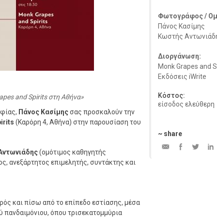
Φωτογράφος / Ομ
Πάνος Κασίμης
Κωστής Αντωνιάδ
Διοργάνωση:
Monk Grapes and Sp
Εκδόσεις iWrite
Κόστος:
pes and Spirits στη Αθήνα
είσοδος ελεύθερη
αφίας,
Πάνος Κασίμης
σας προσκαλούν την
rits
(Καρόρη 4, Αθήνα) στην παρουσίαση του
~ share
Αντωνιάδης
(ομότιμος καθηγητής
, ανεξάρτητος επιμελητής, συντάκτης και
ρός και πίσω από το επίπεδο εστίασης, μέσα
ού πανδαιμόνιου, όπου τρισεκατομμύρια