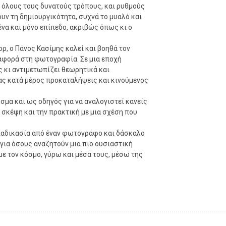
 όλους τους δυνατούς τρόπους, και ρυθμούς
υν τη δημιουργικότητα, συχνά το μυαλό και
ένα και μόνο επίπεδο, ακριβώς όπως κι ο
ορ, ο Πάνος Κασίμης καλεί και βοηθά τον
 αφορά στη φωτογραφία. Σε μια εποχή
 κι αντιμετωπίζει θεωρητικά και
ας κατά μέρος προκαταλήψεις και κινούμενος
σμα και ως οδηγός για να αναλογιστεί κανείς
σκέψη και την πρακτική με μια σχέση που
διαδικασία από έναν φωτογράφο και δάσκαλο
για όσους αναζητούν μια πιο ουσιαστική
ε τον κόσμο, γύρω και μέσα τους, μέσω της