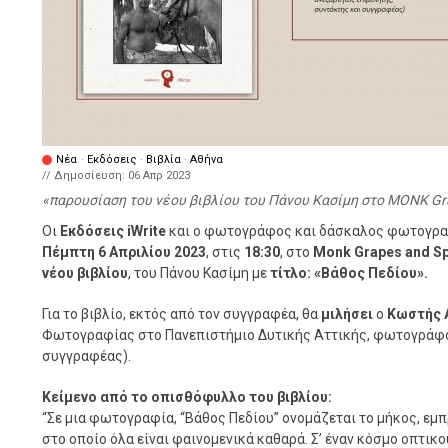
Νέα
·
Εκδόσεις
·
Βιβλία
·
Αθήνα
// Δημοσίευση:
06 Απρ 2023
παρουσίαση του νέου βιβλίου του Πάνου Κασίμη στο MONK Gra
Οι
Εκδόσεις iWrite
και ο φωτογράφος και δάσκαλος φωτογρ
Πέμπτη 6 Απριλίου 2023
, στις
18:30
, στο
Monk Grapes and Spi
νέου βιβλίου
, του Πάνου Κασίμη με
τίτλο: «Βάθος Πεδίου».
Για το βιβλίο, εκτός από τον συγγραφέα, θα
μιλήσει
ο
Κωστής 
Φωτογραφίας στο Πανεπιστήμιο Δυτικής Αττικής, φωτογράφος
συγγραφέας).
Κείμενο από το οπισθόφυλλο του βιβλίου:
“Σε μια φωτογραφία, “Βάθος Πεδίου” ονομάζεται το μήκος, εμπ
στο οποίo όλα είναι φαινομενικά καθαρά. Σ’ έναν κόσμο οπτικ