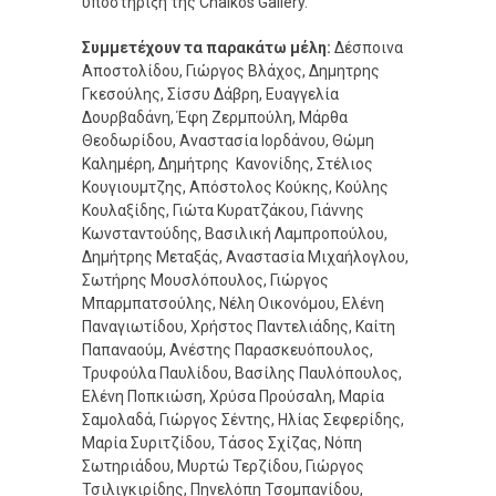
υποστήριξη της Chalkos Gallery.
Συμμετέχουν τα παρακάτω μέλη:
Δέσποινα
Αποστολίδου, Γιώργος Βλάχος, Δημητρης
Γκεσούλης, Σίσσυ Δάβρη, Ευαγγελία
Δουρβαδάνη, Έφη Ζερμπούλη, Μάρθα
Θεοδωρίδου, Αναστασία Ιορδάνου, Θώμη
Καλημέρη, Δημήτρης Κανονίδης, Στέλιος
Κουγιουμτζης, Απόστολος Κούκης, Κούλης
Κουλαξίδης, Γιώτα Κυρατζάκου, Γιάννης
Κωνσταντούδης, Βασιλική Λαμπροπούλου,
Δημήτρης Μεταξάς, Αναστασία Μιχαήλογλου,
Σωτήρης Moυσλόπουλος, Γιώργος
Μπαρμπατσούλης, Νέλη Οικονόμου, Ελένη
Παναγιωτίδου, Χρήστος Παντελιάδης, Καίτη
Παπαναούμ, Ανέστης Παρασκευόπουλος,
Τρυφούλα Παυλίδου, Βασίλης Παυλόπουλος,
Ελένη Ποπκιώση, Χρύσα Προύσαλη, Μαρία
Σαμολαδά, Γιώργος Σέντης, Ηλίας Σεφερίδης,
Μαρία Συριτζίδου, Τάσος Σχίζας, Νόπη
Σωτηριάδου, Μυρτώ Τερζίδου, Γιώργος
Τσιλιγκιρίδης, Πηνελόπη Τσομπανίδου,