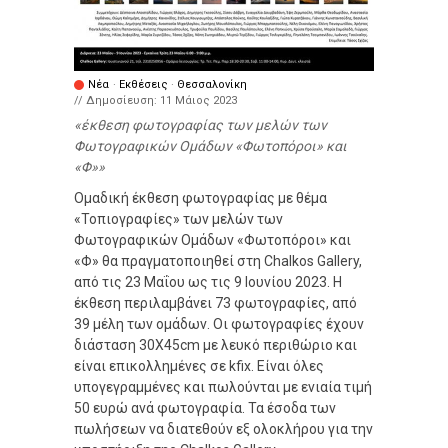
Νέα
·
Εκθέσεις
·
Θεσσαλονίκη
// Δημοσίευση:
11 Μάιος 2023
έκθεση φωτογραφίας των μελών των
Φωτογραφικών Ομάδων «Φωτοπόροι» και
«Φ»
Ομαδική έκθεση φωτογραφίας με θέμα
«Τοπιογραφίες» των μελών των
Φωτογραφικών Ομάδων «Φωτοπόροι» και
«Φ» θα πραγματοποιηθεί στη Chalkos Gallery,
από τις 23 Μαΐου ως τις 9 Ιουνίου 2023. Η
έκθεση περιλαμβάνει 73 φωτογραφίες, από
39 μέλη των ομάδων. Οι φωτογραφίες έχουν
διάσταση 30Χ45cm με λευκό περιθώριο και
είναι επικολλημένες σε kfix. Είναι όλες
υπογεγραμμένες και πωλούνται με ενιαία τιμή
50 ευρώ ανά φωτογραφία. Τα έσοδα των
πωλήσεων να διατεθούν εξ ολοκλήρου για την