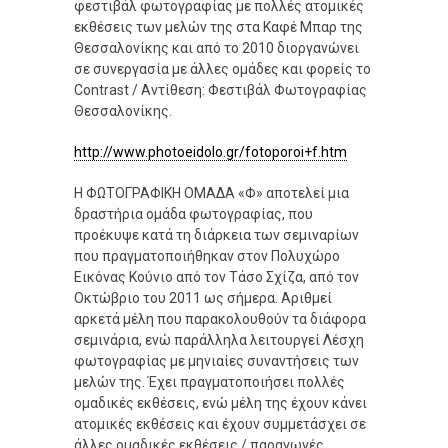
φεστιβάλ φωτογραφίας με πολλές ατομικές
εκθέσεις των μελών της στα Καφέ Μπαρ της
Θεσσαλονίκης και από το 2010 διοργανώνει
σε συνεργασία με άλλες ομάδες και φορείς το
Contrast / Αντίθεση: Φεστιβάλ Φωτογραφίας
Θεσσαλονίκης.
http://www.photoeidolo.gr/fotoporoi+f.htm
Η ΦΩΤΟΓΡΑΦΙΚΗ ΟΜΑΔΑ «Φ» αποτελεί μια
δραστήρια ομάδα φωτογραφίας, που
προέκυψε κατά τη διάρκεια των σεμιναρίων
που πραγματοποιήθηκαν στον Πολυχώρο
Εικόνας Κούνιο από τον Τάσο Σχίζα, από τον
Οκτώβριο του 2011 ως σήμερα. Αριθμεί
αρκετά μέλη που παρακολουθούν τα διάφορα
σεμινάρια, ενώ παράλληλα λειτουργεί Λέσχη
φωτογραφίας με μηνιαίες συναντήσεις των
μελών της. Έχει πραγματοποιήσει πολλές
ομαδικές εκθέσεις, ενώ μέλη της έχουν κάνει
ατομικές εκθέσεις και έχουν συμμετάσχει σε
άλλες ομαδικές εκθέσεις / παραγωγές.