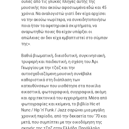
ουλές από τις γλυκές πληγές αυτής της
μουσικής που ακούω αφοσιωμένα εδώ και 45
χρόνια. Να αναλογιστώ γιατί δεν είχα αρχίσει
να την ακούω νωρίτερα, να συνειδητοποιήσω
ποια ήταν τα αφετηριακά σκιρτήματα, να
αναρωτηθώ ποιες θα είχαν υπάρξει οι
απώλειες αν δεν είχα εμβαπτιστεί στο σύμπαν
της».
Βαθιά βιωματική, διεισδυτική, συγκινησιακή,
τρυφερή και παιδευτική, η σχέση του Άρι
Γεωργίου με την τζαζ και την
αυτοσχεδιαζόμενη μουσική συνέβαλε
καθοριστικά στη διάπλαση των
κατευθύνσεων που υιοθέτησε στα ποικίλα
εικαστικά, φωτογραφικά, συγγραφικά, ακόμη
και αρχιτεκτονικά του εγχειρήματα. Μέσα από
φωτογραφίες και κείμενα, το βιβλίο Hic et
Nunc / Hip ’n’ Funk / Jazz σαρώνει μια μεγάλη
χρονική περίοδο, από την δεκαετία του ’70 και
μετά, που συμπίπτει με την οικοδόμηση της
σκηνής της τζαζ στην Ελλάδα. Παράλληλα