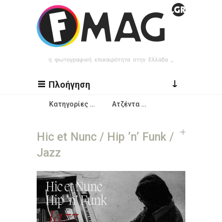
Παράκαμψη προς το κυρίως περιεχόμενο
↓
Πλοήγηση
Κατηγορίες …
Ατζέντα …
Hic et Nunc / Hip ’n’ Funk /
Jazz