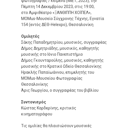
φωτογραφίες / κείμενα (ΜΙΕΤ, 2023), την
Πέμπτη 14 Δεκεμβρίου 2023, στις 19:00,
στο Αμφιθέατρο «ΞΑΝΘΙΠΠΗ ΧΟΪΠΕΛ»,
MOMus-Μουσείο Σύγχρονης Τέχνης, Εγνατία
154 (εντός ΔΕΘ-Helexpo), Θεσσαλονίκη
Ομιλητές
Σάκης Παπαδημητρίου, μουσικός, συγγραφέας
Δήμος Δημητριάδης, μουσικός, καθηγητής
μουσικής στο Ιόνιο Πανεπιστήμιο
Δήμος Γκουνταρούλης, μουσικός, καθηγητής
μουσικής στο Κρατικό Ωδείο Θεσσαλονίκης
Ηρακλής Παπαϊωάννου, επιμελητής του
MOMus-Μουσείου Φωτογραφίας
Θεσσαλονίκης
Άρις Γεωργίου, ο συγγραφέας του βιβλίου
Συντονισμός
Κώστας Καρδερίνης, κριτικός
κινηματογράφου
Τις ομιλίες θα πλαισιώσουν μουσικές