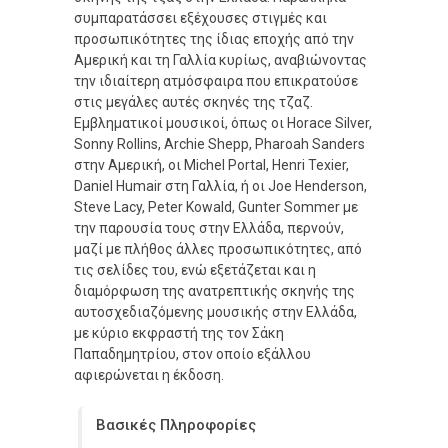
συμπαρατάσσει εξέχουσες στιγμές και
προσωπικότητες της ίδιας εποχής από την
Αμερική και τη Γαλλία κυρίως, αναβιώνοντας
την ιδιαίτερη ατμόσφαιρα που επικρατούσε
στις μεγάλες αυτές σκηνές της τζαζ.
Εμβληματικοί μουσικοί, όπως οι Horace Silver,
Sonny Rollins, Archie Shepp, Pharoah Sanders
στην Αμερική, οι Michel Portal, Henri Texier,
Daniel Humair στη Γαλλία, ή οι Joe Henderson,
Steve Lacy, Peter Kowald, Gunter Sommer με
την παρουσία τους στην Ελλάδα, περνούν,
μαζί με πλήθος άλλες προσωπικότητες, από
τις σελίδες του, ενώ εξετάζεται και η
διαμόρφωση της ανατρεπτικής σκηνής της
αυτοσχεδιαζόμενης μουσικής στην Ελλάδα,
με κύριο εκφραστή της τον Σάκη
Παπαδημητρίου, στον οποίο εξάλλου
αφιερώνεται η έκδοση.
Βασικές Πληροφορίες