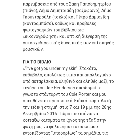
παρεμβάσεις από τους Σάκη Παπαδημητρίου
(πιάνο), Δήμο Δημητριάδη (σαξόφωνο), Δήμο
Γκουνταρούλη (τσέλο) και Πέτρο Δαμιανίδη
(κοντραμπάσο), καθώς και προβολές
φωτογραφιών του βιβλίου ως
«εικονογράφηση» και οπτική διέγερση της
αυτοσχεδιαστικής δυναμικής των επί σκηνής
μουσικών.
ΓΙΑ ΤΟ ΒΙΒΛΙΟ
«“I’ve got you under my skin”. Στακάτο,
ευθύβολο, απολύτως τίμιο και απαλλαγμένο
από αυταρέσκεια, αληθινό και αληθές μαζί, το
τενόρο του Joe Henderson οικοδομεί το
γνωστό στάνταρντ του Cole Porter και μου
απευθύνεται προσωπικά. Ειδικά τώρα. Αυτή
την ειδική στιγμή, στις 7 και 19 μ.μ. της 28ης
Δεκεμβρίου 2016. Τώρα που πιάνω να
κοιτάξω κατάματα το ίχνος της τζαζ στην
ψυχή μου, να ψηλαφήσω το σώμα μου
εντοπίζοντας “υποδορίως” τα σημάδια, τις