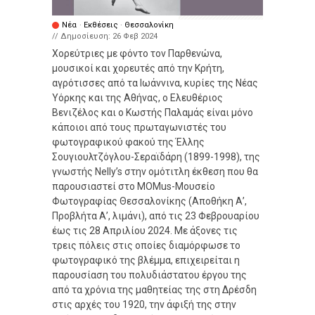
Νέα
·
Εκθέσεις
·
Θεσσαλονίκη
// Δημοσίευση:
26 Φεβ 2024
Χορεύτριες με φόντο τον Παρθενώνα,
μουσικοί και χορευτές από την Κρήτη,
αγρότισσες από τα Ιωάννινα, κυρίες της Νέας
Υόρκης και της Αθήνας, ο Ελευθέριος
Βενιζέλος και ο Κωστής Παλαμάς είναι μόνο
κάποιοι από τους πρωταγωνιστές του
φωτογραφικού φακού της Έλλης
Σουγιουλτζόγλου-Σεραϊδάρη (1899-1998), της
γνωστής Nelly’s στην ομότιτλη έκθεση που θα
παρουσιαστεί στο MOMus-Μουσείο
Φωτογραφίας Θεσσαλονίκης (Αποθήκη Α’,
Προβλήτα Α’, λιμάνι), από τις 23 Φεβρουαρίου
έως τις 28 Απριλίου 2024. Με άξονες τις
τρεις πόλεις στις οποίες διαμόρφωσε το
φωτογραφικό της βλέμμα, επιχειρείται η
παρουσίαση του πολυδιάστατου έργου της
από τα χρόνια της μαθητείας της στη Δρέσδη
στις αρχές του 1920, την άφιξή της στην