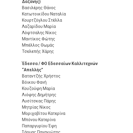
Δαζάνης)
Βασιλέρης Θάνος
Κατωτοικίδου Ναταλία
Κουρτζόγλου Στέλλα
Λαζαρίδου Μαρία
Λόφτσαλης Νίκος
Μαντίκος Φώτης
Μπέλλος Θωμάς
Τσελεπής Χάρης
Έδεσσα / ΦΟ Εδεσσαίων Καλλιτεχνών
“Απελλής”
Βαταντζής Χρήστος
Βόικου Φανή
Κουζούφη Μαρία
Λιόφης Δημήτρης
Λυσίτσκας Πάρης
Μητρίας Νίκος
Μοριχοβίτου Κατερίνα
Μπόνου Κατερίνα
Παπαργυρίου Έφη
Σάρμας Παναγιώτης