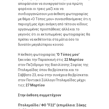
αποφάσισαν να συνεργαστούν για πρώτη
φορά και οι τρεις μαζί και να
συνδιοργανώσουν μια έκθεση φωτογραφίας
με θέμα «Ο Τόπος μου» συναισθανόμενες ότι η
περιοχή μας έχει ανάγκη από τέτοιου είδους
οργανωμένες προσπάθειες αλλά και το
γεγονός ότι οι εκτυπωμένες φωτογραφίες θα
πρέπει να εκθέτονται στα μάτια όσο το
δυνατόν μεγαλύτερου κοινού.
Η έκθεση φωτογραφίας
'Ο Τόπος μου'
ξεκινάει την Παρασκευή στις
22 Μαρτίου
στον Πεζόδρομο της Βασιλίσσης Σοφίας της
Πτολεμαΐδας όπου θα βρίσκεται και το
Σάββατο 23, ενώ στην συνέχεια θα βρίσκεται
στον Ποντιακό Σύλλογο Πτολεμαΐδας μέχρι
τιςς
27 Μαρτίου
Στην έκθεση συμμετέχουν
Πτολεμαΐδα / ΦΟ “F22” (επιμέλεια: Σάκης