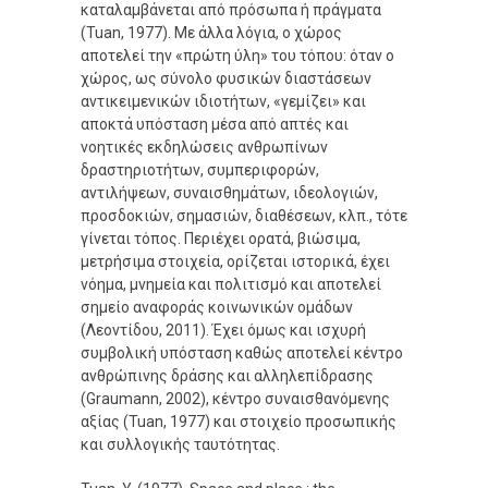
καταλαμβάνεται από πρόσωπα ή πράγματα
(Tuan, 1977). Με άλλα λόγια, ο χώρος
αποτελεί την «πρώτη ύλη» του τόπου: όταν ο
χώρος, ως σύνολο φυσικών διαστάσεων
αντικειμενικών ιδιοτήτων, «γεμίζει» και
αποκτά υπόσταση μέσα από απτές και
νοητικές εκδηλώσεις ανθρωπίνων
δραστηριοτήτων, συμπεριφορών,
αντιλήψεων, συναισθημάτων, ιδεολογιών,
προσδοκιών, σημασιών, διαθέσεων, κλπ., τότε
γίνεται τόπος. Περιέχει ορατά, βιώσιμα,
μετρήσιμα στοιχεία, ορίζεται ιστορικά, έχει
νόημα, μνημεία και πολιτισμό και αποτελεί
σημείο αναφοράς κοινωνικών ομάδων
(Λεοντίδου, 2011). Έχει όμως και ισχυρή
συμβολική υπόσταση καθώς αποτελεί κέντρο
ανθρώπινης δράσης και αλληλεπίδρασης
(Graumann, 2002), κέντρο συναισθανόμενης
αξίας (Tuan, 1977) και στοιχείο προσωπικής
και συλλογικής ταυτότητας.