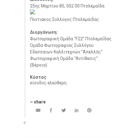
25ης Μαρτίου 85, 502 00 Πτολεμαΐδα
Ποντιακος Συλλογος Πτολεμαϊδας
Διοργάνωση:
Φωτογραφική Ομάδα “F22” Πτολεμαΐδας
Ομάδα Φωτογραφίας Συλλόγου
Εδεσσαίων Καλλιτεχνών “Απελλής”
Φωτογραφική Ομάδα “Αντίθεσις”
(Βέροια)
Κόστος:
είσοδος ελεύθερη
~ share