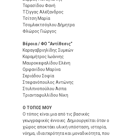
Ταρασίδου Φανή
Τζίγγας Αλέξανδρος
Τσίτση Μαρία
Τσομλεκτσόγλου Δήμητρα
Φλώρος Γιώργος
Βέροια / ΦΟ “Αντίθεσις”
Καραγαβριηλίδης Συμεών
Καραμήτρος Ιωάννης
Μαυροκεφαλίδου Ελένη
Ορφανίδου Μαρίνα
Σεριάδου Σοφία
Στεφανόπουλος Αντώνης
Στυλπνοπούλου Άσπα
Tριανταφυλλίδου Νίκη
Ο ΤΟΠΟΣ ΜΟΥ
Ο τόπος είναι μια από τις βασικές
γεωγραφικές έννοιες. Δημιουργείται όταν ο
χώρος αποκτάει υλική υπόσταση, ιστορία,
νόημα, ιδιαιτερότητα και μοναδικότητα, που