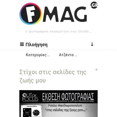
Παράκαμψη προς το κυρίως περιεχόμενο
↓
Πλοήγηση
Κατηγορίες …
Ατζέντα …
Στίχοι στις σελίδες της
ζωής μου