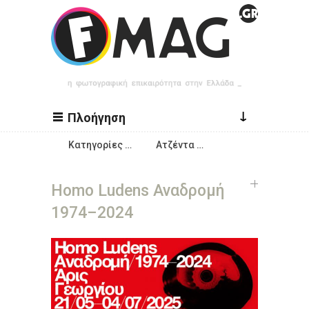
Παράκαμψη προς το κυρίως περιεχόμενο
↓
Πλοήγηση
Κατηγορίες …
Ατζέντα …
Homo Ludens Αναδρομή
1974–2024