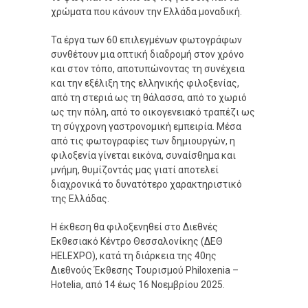
χρώματα που κάνουν την Ελλάδα μοναδική.
Τα έργα των 60 επιλεγμένων φωτογράφων
συνθέτουν μια οπτική διαδρομή στον χρόνο
και στον τόπο, αποτυπώνοντας τη συνέχεια
και την εξέλιξη της ελληνικής φιλοξενίας,
από τη στεριά ως τη θάλασσα, από το χωριό
ως την πόλη, από το οικογενειακό τραπέζι ως
τη σύγχρονη γαστρονομική εμπειρία. Μέσα
από τις φωτογραφίες των δημιουργών, η
φιλοξενία γίνεται εικόνα, συναίσθημα και
μνήμη, θυμίζοντάς μας γιατί αποτελεί
διαχρονικά το δυνατότερο χαρακτηριστικό
της Ελλάδας.
Η έκθεση θα φιλοξενηθεί στο Διεθνές
Εκθεσιακό Κέντρο Θεσσαλονίκης (ΔΕΘ
HELEXPO), κατά τη διάρκεια της 40ης
Διεθνούς Έκθεσης Τουρισμού Philoxenia –
Hotelia, από 14 έως 16 Νοεμβρίου 2025.