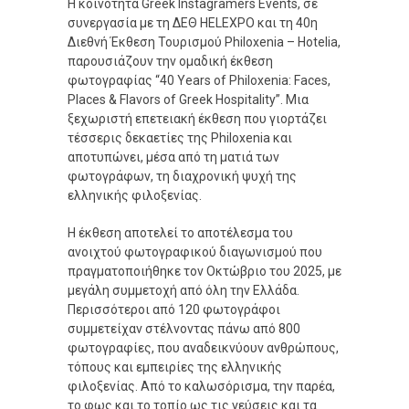
Η κοινότητα Greek Instagramers Events, σε
συνεργασία με τη ΔΕΘ HELEXPO και τη 40η
Διεθνή Έκθεση Τουρισμού Philoxenia – Hotelia,
παρουσιάζουν την ομαδική έκθεση
φωτογραφίας “40 Years of Philoxenia: Faces,
Places & Flavors of Greek Hospitality”. Μια
ξεχωριστή επετειακή έκθεση που γιορτάζει
τέσσερις δεκαετίες της Philoxenia και
αποτυπώνει, μέσα από τη ματιά των
φωτογράφων, τη διαχρονική ψυχή της
ελληνικής φιλοξενίας.
Η έκθεση αποτελεί το αποτέλεσμα του
ανοιχτού φωτογραφικού διαγωνισμού που
πραγματοποιήθηκε τον Οκτώβριο του 2025, με
μεγάλη συμμετοχή από όλη την Ελλάδα.
Περισσότεροι από 120 φωτογράφοι
συμμετείχαν στέλνοντας πάνω από 800
φωτογραφίες, που αναδεικνύουν ανθρώπους,
τόπους και εμπειρίες της ελληνικής
φιλοξενίας. Από το καλωσόρισμα, την παρέα,
το φως και το τοπίο ως τις γεύσεις και τα