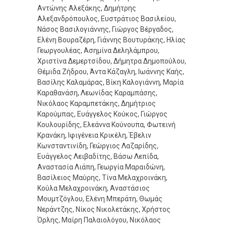
Αντώνης Αλεξάκης, Δημήτρης
Αλεξανδρόπουλος, Ευστράτιος Βασιλείου,
Νάσος Βασιλογιάννης, Γιώργος Βέργαδος,
Ελένη Βουραζέρη, Γιάννης Βουτυράκης, Ηλίας
Γεωργουλέας, Ασημίνα Δεληλάμπρου,
Χριστίνα Δεμερτσίδου, Δήμητρα Δημοπούλου,
Θέμιδα Ζήδρου, Άντα Κάζαγλη, Ιωάννης Καής,
Βασίλης Καλαμάρας, Βίκη Καλογιάννη, Μαρία
Καραθανάση, Λεωνίδας Καραμπάσης,
Νικόλαος Καραμπετάκης, Δημήτριος
Καρούμπας, Ευάγγελος Κούκος, Γιώργος
Κουλουρίδης, Ελεάννα Κούνουπα, Φωτεινή
Κρανάκη, Ιφιγένεια Κρικέλη, Έβελιν
Κωνσταντινίδη, Γεώργιος Λαζαρίδης,
Ευάγγελος Λειβαδίτης, Βάσω Λεπίδα,
Αναστασία Λιάπη, Γεωργία Μαραιδώνη,
Βασίλειος Μαύρης, Τίνα Μελαχροινάκη,
Κούλα Μελαχροινάκη, Αναστάσιος
Μουμτζόγλου, Ελένη Μπεράτη, Θωμάς
Νεράντζης, Νίκος Νικολετάκης, Χρήστος
Όρλης, Μαίρη Παλαιολόγου, Νικόλαος