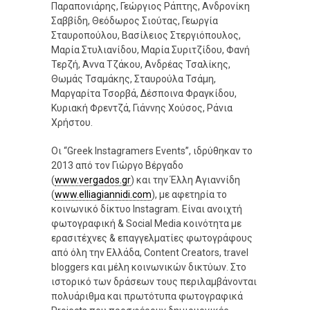
Παραπονιάρης, Γεώργιος Ράπτης, Ανδρονίκη
Σαββίδη, Θεόδωρος Σιούτας, Γεωργία
Σταυροπούλου, Βασίλειος Στεργιόπουλος,
Μαρία Στυλιανίδου, Mαρία Συριτζίδου, Φανή
Τερζή, Άννα Τζάκου, Ανδρέας Τσαλίκης,
Θωμάς Τσαμάκης, Σταυρούλα Τσάμη,
Μαργαρίτα Τσορβά, Δέσποινα Φραγκίδου,
Κυριακή Φρεντζά, Γιάννης Χούσος, Ράνια
Χρήστου.
Οι “Greek Instagramers Events”, ιδρύθηκαν το
2013 από τον Γιώργο Βέργαδο
(
www.vergados.gr
) και την Έλλη Αγιαννίδη
(
www.elliagiannidi.com
), με αφετηρία το
κοινωνικό δίκτυο Instagram. Είναι ανοιχτή
φωτογραφική & Social Media κοινότητα με
ερασιτέχνες & επαγγελματίες φωτογράφους
από όλη την Ελλάδα, Content Creators, travel
bloggers και μέλη κοινωνικών δικτύων. Στο
ιστορικό των δράσεων τους περιλαμβάνονται
πολυάριθμα και πρωτότυπα φωτογραφικά