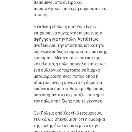
πλασμένοι από όνειρα και
παραισθήσεις, από ίχνη παρουσίας και
σιωπής.
Η έκθεση «Πόλεις από Χαρτί» δεν
επιχειρεί να συγκροτήσει μια ενιαία
αφήγηση για την πόλη. Αντιθέτως,
αναδεικνύει την αποσπασματικότητα
ως θεμελιώδες γνώρισμα της αστικής
εμπειρίας. Μέσα από τα οπτικά της
κατάλοιπα, η πόλη αποκαλύπτεται ως
ένα συλλογικό πορτρέτο σε διαρκή
μεταμόρφωση: ένας τόπος όπου η
ιδιωτική μνήμη συναντά τη δημόσια
εικόνα και όπου κάθε μικρό θραύσμα,
όσο ασήμαντο κι αν μοιάζει, διατηρεί
τον παλμό της ζωής που το γέννησε.
Οι «Πόλεις από Χαρτί» λειτουργούν,
τελικά, ως υπενθύμιση ότι η ομορφιά
της πόλης δεν κατοικεί μόνο στην
αρχιτεκτονική της, αλλά και στις