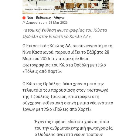
Νέα
·
Εκθέσεις
·
Αθήνα
// Δημοσίευση:
31 Mar 2026
ατομική έκθεση φωτογραφίας του Κώστα
Ορδόλη στον Εικαστικό Κύκλο ΔΛ
Ο Εικαστικός Κύκλος ΔΛ, σε συνεργασία με τη
Νίνα Κασσιανού, παρουσιάζει το Σάββατο 28
Μαρτίου 2026 την ατομική έκθεση
φωτογραφίας του Κώστα Ορδόλη με τίτλο
«Πόλεις από Χαρτί».
Ο Κώστας Ορδόλης, δέκα χρόνια μετά την
τελευταία του παρουσίαση στον Φωταγωγό
της Τζούλιας Τσακίρη, επιστρέφει στη
σύγχρονη εκθεσιακή σκηνή με μια νέα ενότητα
έργων με τίτλο «Πόλεις από Χαρτί».
Έχοντας αφήσει εδώ και χρόνια πίσω
του την ανθρωποκεντρική φωτογραφία,
ο Ορδόλης αναζητά νέους τρόπους