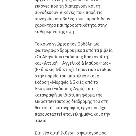
εικόνες που τη διαπερνούν και τη
συνοδεύουν· εικόνες που, παρά τις
συνεχείς μεταβολές τους, προσδίδουν
χαρακτήρα και προσωπικότητα στην
καθημερινή της όψη.
Το κοινό γνώρισε τον Ορδόλη ως
φωτογράφο δρόμου μέσα από τα βιβλία
«Οι Αθηναίοι» (Εκδόσεις Καστανιώτη)
και «Αττική – Αγγελικό & Μαύρο Φως»
(Εκδόσεις Ίνδικτος). Σημαντικό σταθμό
στην πορεία του αποτέλεσε και η
έκδοση «Μορφές & Σκιές από το
Θέατρο» (Εκδόσεις Άγρα), μια
καταγραφή με ιδιότυπη φόρμα της
εικοσιπενταετούς διαδρομής του στη
θεατρική φωτογραφία, έργο που έχει
παρουσιαστεί επανειλημμένα και στην
Ιταλία.
Στη νέα αυτή έκθεση, ο φωτογράφος