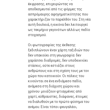
έκφρασης, επιχειρώντας να
αποδεσμευτεί από τις φόρμες της
ασπρόμαυρης αφηγηματικότητας που
χαρακτήριζαν το παρελθόν του. Στη νέα
αυτή δουλειά, η εικόνα δεν λειτουργεί
ως τεκμήριο γεγονότων αλλά ως πεδίο
στοχασμού.
Οι φωτογραφίες της έκθεσης
ξεδιπλώνουν έναν χάρτη ταξιδιών που
δεν υπακούει στη γεωγραφία: δεν
χαράσσει διαδρομές, δεν υποδεικνύει
στάσεις, ούτε εστιάζει στους
ανθρώπους και στη σχέση τους με τον
χώρο που κατοικούν. Οι πόλεις του
κινούνται σε ένα ενδιάμεσο πεδίο,
ανάμεσα στη διάχυση χώρου και
χρόνου· μοιάζουν φτιαγμένες από
χαρτί, εύθραυστες, διάφανες, έτοιμες
να διαλυθούν με το πρώτο φύσημα του
ανέμου. Είναι τόποι φευγαλέοι,