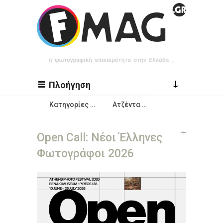
Παράκαμψη προς το κυρίως περιεχόμενο
↓
Πλοήγηση
Κατηγορίες …
Ατζέντα …
Open Call: Νέοι Έλληνες
Φωτογράφοι 2026