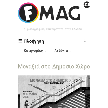
Παράκαμψη προς το κυρίως περιεχόμενο
↓
Πλοήγηση
Κατηγορίες …
Ατζέντα …
Μοναξιά στο Δημόσιο Χώρο