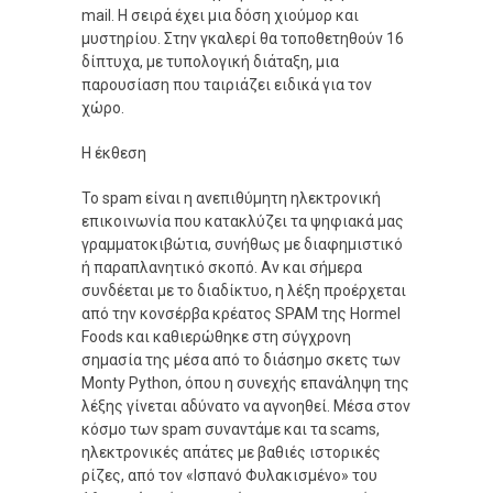
mail. Η σειρά έχει μια δόση χιούμορ και
μυστηρίου. Στην γκαλερί θα τοποθετηθούν 16
δίπτυχα, με τυπολογική διάταξη, μια
παρουσίαση που ταιριάζει ειδικά για τον
χώρο.
Η έκθεση
Το spam είναι η ανεπιθύμητη ηλεκτρονική
επικοινωνία που κατακλύζει τα ψηφιακά μας
γραμματοκιβώτια, συνήθως με διαφημιστικό
ή παραπλανητικό σκοπό. Αν και σήμερα
συνδέεται με το διαδίκτυο, η λέξη προέρχεται
από την κονσέρβα κρέατος SPAM της Hormel
Foods και καθιερώθηκε στη σύγχρονη
σημασία της μέσα από το διάσημο σκετς των
Monty Python, όπου η συνεχής επανάληψη της
λέξης γίνεται αδύνατο να αγνοηθεί. Μέσα στον
κόσμο των spam συναντάμε και τα scams,
ηλεκτρονικές απάτες με βαθιές ιστορικές
ρίζες, από τον «Ισπανό Φυλακισμένο» του