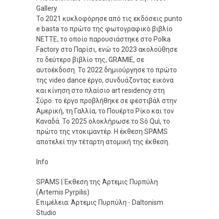
Gallery.
Το 2021 κυκλοφόρησε από τις εκδόσεις punto
e basta το πρώτο της φωτογραφικό βιβλίο
NETTE, το οποίο παρουσιάστηκε στο Polka
Factory στο Παρίσι, ενώ το 2023 ακολούθησε
το δεύτερο βιβλίο της, GRAMIE, σε
αυτοέκδοση. Το 2022 δημιούργησε το πρώτο
της video dance έργο, συνδυάζοντας εικόνα
και κίνηση στο πλαίσιο art residency στη
Σύρο· το έργο προβλήθηκε σε φεστιβάλ στην
Αμερική, τη Γαλλία, το Πουέρτο Ρίκο και τον
Καναδά. Το 2025 ολοκλήρωσε το Sò Quì, το
πρώτο της ντοκιμαντέρ. Η έκθεση SPAMS
αποτελεί την τέταρτη ατομική της έκθεση.
Info
SPAMS | Έκθεση της Άρτεμις Πυρπύλη
(Artemis Pyrpilis)
Επιμέλεια: Άρτεμις Πυρπύλη - Daltonism
Studio