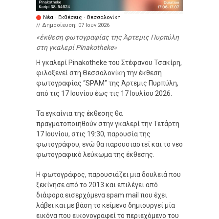
Νέα
·
Εκθέσεις
·
Θεσσαλονίκη
// Δημοσίευση:
07 Ιουν 2026
έκθεση φωτογραφίας της Άρτεμις Πυρπύλη
στη γκαλερί Pinakotheke
Η γκαλερί Pinakotheke του Στέφανου Τσακίρη,
φιλοξενεί στη Θεσσαλονίκη την έκθεση
φωτογραφίας “SPAM” της Άρτεμις Πυρπύλη,
από τις 17 Ιουνίου έως τις 17 Ιουλίου 2026.
Τα εγκαίνια της έκθεσης θα
πραγματοποιηθούν στην γκαλερί την Τετάρτη
17 Ιουνίου, στις 19:30, παρουσία της
φωτογράφου, ενώ θα παρουσιαστεί και το νεο
φωτογραφικό λεύκωμα της έκθεσης.
Η φωτογράφος, παρουσιάζει μια δουλειά που
ξεκίνησε από το 2013 και επιλέγει από
διάφορα εισερχόμενα spam mail που έχει
λάβει και με βάση το κείμενο δημιουργεί μία
εικόνα που εικονογραφεί το περιεχόμενο του