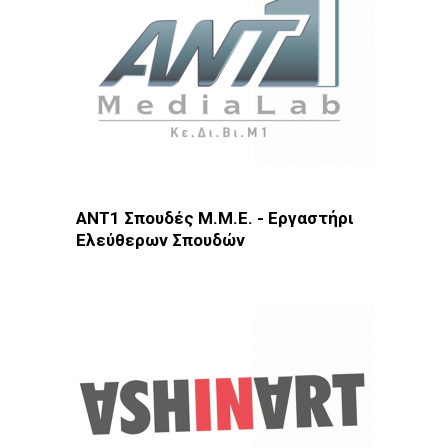
ANT1 Σπουδές Μ.Μ.Ε. - Εργαστήρι
Ελεύθερων Σπουδών
Φωτοδίκτυο
· ΚΕΣ · Αθήνα · Μαρούσι