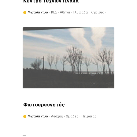
Κέντρο Τεχνών Πλάκα
Φωτοδίκτυο
· ΚΕΣ · Αθήνα · Γλυφάδα · Κηφισιά ·
Πειραιάς · Φιλοθέη - Ψυχικό
Φωτοερευνητές
Φωτοδίκτυο
· Λέσχες - Ομάδες · Πειραιάς