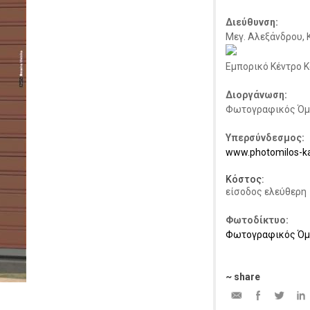
Διεύθυνση:
Μεγ. Αλεξάνδρου, 
Εμπορικό Κέντρο 
Διοργάνωση:
Φωτογραφικός Όμ
Υπερσύνδεσμος:
www.photomilos-ka
Κόστος:
είσοδος ελεύθερη
Φωτοδίκτυο:
Φωτογραφικός Όμ
~ share