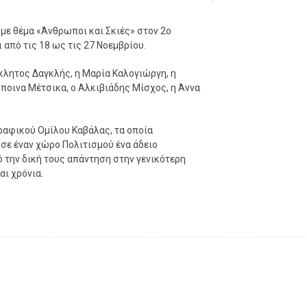
ε θέμα «Άνθρωποι και Σκιές» στον 2ο
από τις 18 ως τις 27 Νοεμβρίου.
κλητος Δαγκλής, η Μαρία Καλογιώργη, η
σποινα Μέτσικα, ο Αλκιβιάδης Μίσχος, η Άννα
ραφικού Ομίλου Καβάλας, τα οποία
 σε έναν χώρο Πολιτισμού ένα άδειο
ό την δική τους απάντηση στην γενικότερη
αι χρόνια.