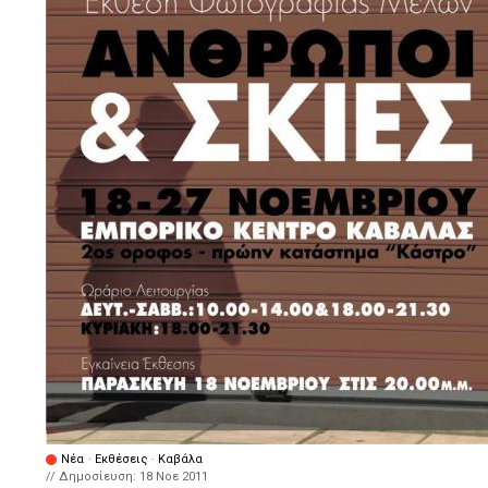
Νέα
·
Εκθέσεις
·
Καβάλα
// Δημοσίευση:
18 Νοε 2011