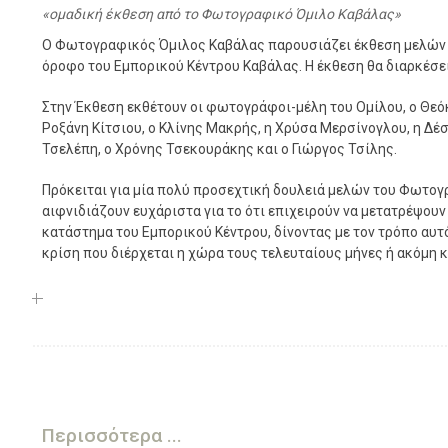
ομαδική έκθεση από το Φωτογραφικό Όμιλο Καβάλας
Ο Φωτογραφικός Όμιλος Καβάλας παρουσιάζει έκθεση μελών μ
όροφο του Εμπορικού Κέντρου Καβάλας. Η έκθεση θα διαρκέσει 
Στην Έκθεση εκθέτουν οι φωτογράφοι-μέλη του Ομίλου, ο Θεό
Ροξάνη Κίτσιου, ο Κλίνης Μακρής, η Χρύσα Μερσίνογλου, η Δέ
Τσελέπη, ο Χρόνης Τσεκουράκης και ο Γιώργος Τσίλης.
Πρόκειται για μία πολύ προσεχτική δουλειά μελών του Φωτογ
αιφνιδιάζουν ευχάριστα για το ότι επιχειρούν να μετατρέψουν
κατάστημα του Εμπορικού Κέντρου, δίνοντας με τον τρόπο αυτ
κρίση που διέρχεται η χώρα τους τελευταίους μήνες ή ακόμη κ
Περισσότερα ...