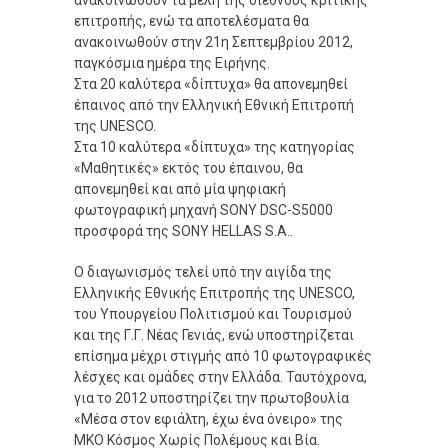
επιτροπής, ενώ τα αποτελέσματα θα
ανακοινωθούν στην 21η Σεπτεμβρίου 2012,
παγκόσμια ημέρα της Ειρήνης.
Στα 20 καλύτερα «δίπτυχα» θα απονεμηθεί
έπαινος από την Ελληνική Εθνική Επιτροπή
της UNESCO.
Στα 10 καλύτερα «δίπτυχα» της κατηγορίας
«Μαθητικές» εκτός του έπαινου, θα
απονεμηθεί και από μία ψηφιακή
φωτογραφική μηχανή SONY DSC-S5000
προσφορά της SONY HELLAS S.A..
Ο διαγωνισμός τελεί υπό την αιγίδα της
Ελληνικής Εθνικής Επιτροπής της UNESCO,
του Υπουργείου Πολιτισμού και Τουρισμού
και της Γ.Γ. Νέας Γενιάς, ενώ υποστηρίζεται
επίσημα μέχρι στιγμής από 10 φωτογραφικές
λέσχες και ομάδες στην Ελλάδα. Ταυτόχρονα,
για το 2012 υποστηρίζει την πρωτοβουλία
«Μέσα στον εφιάλτη, έχω ένα όνειρο» της
ΜΚΟ Κόσμος Χωρίς Πολέμους και Βία.