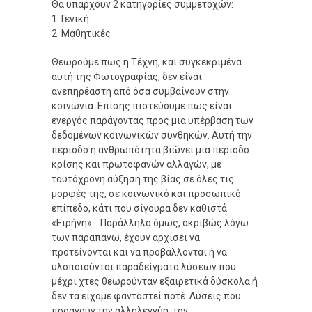
Θα υπάρχουν 2 κατηγορίες συμμετοχών:
1. Γενική
2. Μαθητικές
Θεωρούμε πως η Τέχνη, και συγκεκριμένα
αυτή της Φωτογραφίας, δεν είναι
ανεπηρέαστη από όσα συμβαίνουν στην
κοινωνία. Επίσης πιστεύουμε πως είναι
ενεργός παράγοντας προς μια υπέρβαση των
δεδομένων κοινωνικών συνθηκών. Αυτή την
περίοδο η ανθρωπότητα βιώνει μια περίοδο
κρίσης και πρωτοφανών αλλαγών, με
ταυτόχρονη αύξηση της βίας σε όλες τις
μορφές της, σε κοινωνικό και προσωπικό
επίπεδο, κάτι που σίγουρα δεν καθιστά
«Ειρήνη»... Παράλληλα όμως, ακριβώς λόγω
των παραπάνω, έχουν αρχίσει να
προτείνονται και να προβάλλονται ή να
υλοποιούνται παραδείγματα λύσεων που
μέχρι χτες θεωρούνταν εξαιρετικά δύσκολα ή
δεν τα είχαμε φανταστεί ποτέ. Λύσεις που
προάγουν την αλληλεγγύη, τον