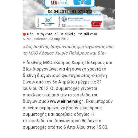
Νέα
·
Διαγωνισμοί
·
Διεθνείς
·
*Διαδίκτυο
// Δημοσίευση:
03 Απρ 2012
4ος διεθνής διαγωνισμός φωτογραφίας από
τη ΜΚΟ Κόσμος Χωρίς Πολέμους και Βία
Η διεθνής ΜΚΟ «Κόσμος Χωρίς Πολέμους και
Βία» διοργανώνει για 4η συνεχή χρονιά το
διεθνή διαγωνισμό φωτογραφίας «Ειρήνη
Είναι» από την 6η Απριλίου μέχρι τις 31
Ιουλίου 2012. Οι συμμετοχές γίνονται
αποκλειστικά από την ιστοσελίδα του
διαγωνισμού
www.eirineinai.gr
. Εκεί μπορούν
οι ενδιαφερόμενοι να βρούν τους όρους
συμμετοχής και ακριβείς οδηγίες. Η
ιστοσελίδα του διαγωνισμού θα δέχεται
συμμετοχές από τις 6 Απριλίου στις 15:00.