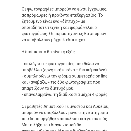
Οι φωτογραφίες μπορούν να είναι έγχρωμες,
ασπρόμαυρες ή προϊόντα επεξεργασίας. Το
ζητούμενο είναι ένα «δίπτυχο» με
οποιαδήποτε τεχνική και φορμά θέλει ο
φωτογράφος. Οι συμμετέχοντες θα μπορούν
να υποβάλλουν μέχρι 4 «δίπτυχα».
Η διαδικασία θα είναι η εξής:
- επιλέγω τις φωτογραφίες που θέλω να
υποβάλλω (αρνητική εικόνα – θετική εικόνα)
- συμπληρώνω την φόρμα συμμετοχής on line
και «ανεβάζω» τις δύο φωτογραφίες που
απαρτίζουν το δίπτυχό μου.
- επαναλαμβάνω τη διαδικασία μέχρι 4 φορές.
Οι μαθητές Δημοτικού, Γυμνασίου και Λυκείου,
μπορούν να υποβάλλουν μόνο στην κατηγορία
που δημιουργήθηκε αποκλειστικά για αυτούς.
Με τη λήξη του διαγωνισμού θα
ανακοινωθούν τα μέλη της διεθνούς κριτικής