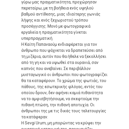
γύρω μας πραγματικότητα, προχώρησαν
περεταίρω, με τη βοήθεια ενός υψηλού
βαθμού αντίθεσης, μιας ιδιαίτερης γωνιάς
λήψης και ενός ξεχωριστού τρόπου
προσέγγισης. Μονό με φωτογραφικά
εργαλεία η πραγματικότητα γίνεται
υπερπραγματική.
Η Καίτη Παπαναούμ ενδιαφέρεται για τον
άνθρωπο που ψάχνεται να δραπετεύσει από
τη μιζέρια, αυτόν που θα ήθελε να ξεκολλήσει
από τη γη και να υψωθεί στα ουρανιά, σαν
καπνός που ανεβαίνει. Σε περιβάλλον
μυσταγωγικό οι άνθρωποι που φωτογραφίζει
θα τα καταφέρουν. Το χρώμα της φωτιάς, του
πάθους, της εσωτερικής φλόγας, εντός του
οποίου δρουν, δεν αφήνει καμιά πιθανότητα
να το αμφισβητήσουμε, να σκεφτούμε την
πιθανή πτώση, την πιθανή αποτυχία. Οι
άνθρωποι της με τις δικές τους τελετουργίες
τα κατάφεραν.
Η Sevgi Urum, μη μπορώντας να κρύψει την