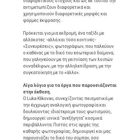
διαφορετικούς στόχους και ως εκ τούτου την
αντιμετωπίζουν διαφορετικά και
χρησιμοποιούν διαφορετικές μορφές και
φόρμες έκφρασης.
Πρόκειται για μια εκδρομή, ένα ταξίδι με
αλλόκοτες -αλλά και τόσο κοντινές-
«Συνευρέσεις», φωτογράφων, που παλεύουν
ο καθένας με το δικό του εσωτερικό δαίμονα,
που γαληνεύουν με τη γειτνίαση των λοιπών
συναδέλφων, με την αλληλεπίδραση, με την
συγκατοίκηση με το «άλλο».
Λίγα λόγια για τα έργα που παρουσιάζονται
στην έκθεση.
Ο Luka Klikovac, συνεχίζοντας πεισματικά με
την έγχρωμη αναλογική φωτογραφία και
δουλεύοντας ιδιαίτερα με τους φωτισμούς,
δημιουργεί ιονικά "ανεξήγητα" κοσμικά
περιβάλλοντα. Πιστός στις αρχές της
καθαρής φωτογραφίας, δημιουργεί και μας
παρουσιάζει το δικό του σύμπαν, όσο