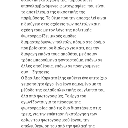
εικαστική καταγωγή της, παρουσιάζει
επαναλαμβανόμενες φωτογραφίες, που είναι
το αποτέλεσμα της εικαστικής της
παρέμβασης. Το θέμα που την απασχολεί είναι
η διαύγεια στις σχέσεις των πολιτών και η
σχέση τους με τον λόγο της πολιτικής.
Φωτογραφίζει μικρές ομάδες
διαμαρτυρόμενων πολιτών, κόσμο στο δρόμο
που βρίσκεται σε διάλογο για κάτι, και την
διάφανη εικόνα τους αποθέτει, με όποιον
τρόπο μπορούμε να φανταστούμε, επάνω σε
άλλες αποθέσεις, επάνω σε προηγούμενες
συν – ζητήσεις.
Ο Βασίλης Καρκατσέλης εκθέτει ένα επιτοίχιο
χειροποίητο έργο, ένα έργο καμωμένο με τη
μέθοδο της καλαθοπλεκτικής και γλυπτά του,
όλα από φωτογραφίες. Τα έργα του
αγωνίζονται για το πέρασμα της
φωτογραφίας από τις δυο διαστάσεις στις
τρεις, για την επέκταση ή κατάργηση των
ορίων του φωτογραφικού έργου, την
απελευθέρωση του από την φυλακή της