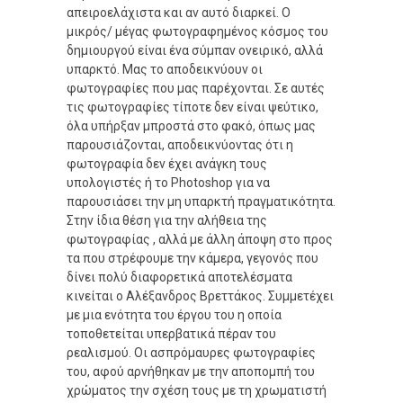
απειροελάχιστα και αν αυτό διαρκεί. Ο
μικρός/ μέγας φωτογραφημένος κόσμος του
δημιουργού είναι ένα σύμπαν ονειρικό, αλλά
υπαρκτό. Μας το αποδεικνύουν οι
φωτογραφίες που μας παρέχονται. Σε αυτές
τις φωτογραφίες τίποτε δεν είναι ψεύτικο,
όλα υπήρξαν μπροστά στο φακό, όπως μας
παρουσιάζονται, αποδεικνύοντας ότι η
φωτογραφία δεν έχει ανάγκη τους
υπολογιστές ή το Photoshop για να
παρουσιάσει την μη υπαρκτή πραγματικότητα.
Στην ίδια θέση για την αλήθεια της
φωτογραφίας , αλλά με άλλη άποψη στο προς
τα που στρέφουμε την κάμερα, γεγονός που
δίνει πολύ διαφορετικά αποτελέσματα
κινείται ο Αλέξανδρος Βρεττάκος. Συμμετέχει
με μια ενότητα του έργου του η οποία
τοποθετείται υπερβατικά πέραν του
ρεαλισμού. Οι ασπρόμαυρες φωτογραφίες
του, αφού αρνήθηκαν με την αποπομπή του
χρώματος την σχέση τους με τη χρωματιστή