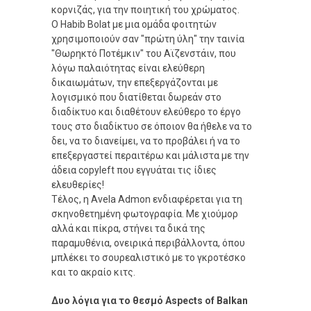
κορνιζάς, για την ποιητική του χρώματος.
O Habib Bolat με μια ομάδα φοιτητών
χρησιμοποιούν σαν "πρώτη ύλη" την ταινία
"Θωρηκτό Ποτέμκιν" του Αϊζενστάιν, που
λόγω παλαιότητας είναι ελεύθερη
δικαιωμάτων, την επεξεργάζονται με
λογισμικό που διατίθεται δωρεάν στο
διαδίκτυο και διαθέτουν ελεύθερο το έργο
τους στο διαδίκτυο σε όποιον θα ήθελε να το
δει, να το διανείμει, να το προβάλει ή να το
επεξεργαστεί περαιτέρω και μάλιστα με την
άδεια copyleft που εγγυάται τις ίδιες
ελευθερίες!
Τέλος, η Avela Admon ενδιαφέρεται για τη
σκηνοθετημένη φωτογραφία. Με χιούμορ
αλλά και πίκρα, στήνει τα δικά της
παραμυθένια, ονειρικά περιβάλλοντα, όπου
μπλέκει το σουρεαλιστικό με το γκροτέσκο
και το ακραίο κιτς.
Δυο λόγια για το θεσμό Aspects of Balkan