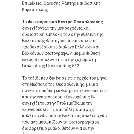
Επιμέλεια: Θανάσης Ράπτης και Βασίλης
Καρκατσέλης
Το
Φωτογραφικό Κέντρο Θεσσαλονίκης
συνεχίζοντας την μακροχρόνια και
ουσιαστική εμπλοκή του στην εξέλιξη της
Βαλκανικής Φωτογραφίας περιπλέκει
προβοκατόρικα το διάλογο Ελλήνων και
Βαλκάνιων φωτογράφων, με μια έκθεση
εκτός Θεσσαλονίκης, στην ξεχωριστή
Γκαλερί της Πτολεμαΐδας 512.
Το ταξίδι που ξεκίνησε στις αρχές του μήνα
στη Νεάπολη της Θεσσαλονίκης, με μια
σύνθετη ομαδική έκθεση, την «Συνευρέσεις I,
και την εγκατάσταση «Συνευρέσεις II»,
συνεχίζεται στην Πτολεμαΐδα με την
«Συνευρέσεις III», και πάλι με μια μίξη
καλλιτεχνών από τα Βαλκάνια, καλλιτεχνών
που αντιμετωπίζουν τη φωτογραφία με
διαφορετικό μυαλό, θέτουν για αυτήν