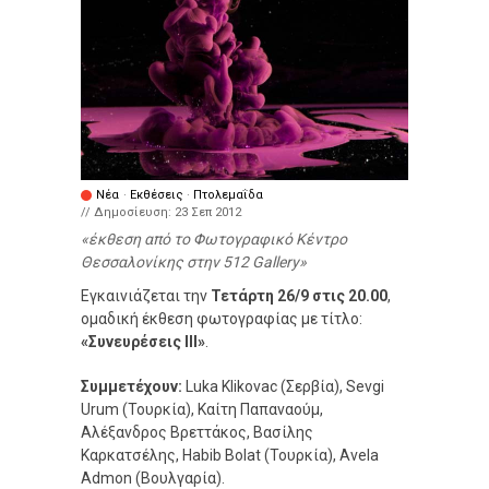
Νέα
·
Εκθέσεις
·
Πτολεμαΐδα
// Δημοσίευση:
23 Σεπ 2012
έκθεση από το Φωτογραφικό Κέντρο
Θεσσαλονίκης στην 512 Gallery
Εγκαινιάζεται την
Τετάρτη 26/9 στις 20.00
,
ομαδική έκθεση φωτογραφίας με τίτλο:
«Συνευρέσεις ΙΙΙ»
.
Συμμετέχουν:
Luka Klikovac (Σερβία), Sevgi
Urum (Τουρκία), Καίτη Παπαναούμ,
Αλέξανδρος Βρεττάκος, Βασίλης
Καρκατσέλης, Habib Bolat (Τουρκία), Avela
Admon (Βουλγαρία).