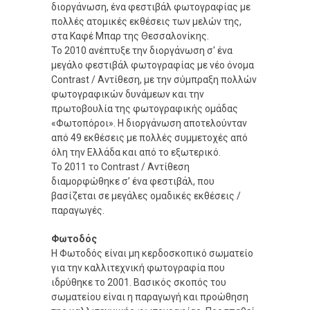
διοργάνωση, ένα φεστιβάλ φωτογραφίας με
πολλές ατομικές εκθέσεις των μελών της,
στα Καφέ Μπαρ της Θεσσαλονίκης.
Το 2010 ανέπτυξε την διοργάνωση σ' ένα
μεγάλο φεστιβάλ φωτογραφίας με νέο όνομα
Contrast / Αντίθεση, με την σύμπραξη πολλών
φωτογραφικών δυνάμεων και την
πρωτοβουλία της φωτογραφικής ομάδας
«Φωτοπόροι». Η διοργάνωση αποτελούνταν
από 49 εκθέσεις με πολλές συμμετοχές από
όλη την Ελλάδα και από το εξωτερικό.
Το 2011 το Contrast / Αντίθεση
διαμορφώθηκε σ’ ένα φεστιβάλ, που
βασίζεται σε μεγάλες ομαδικές εκθέσεις /
παραγωγές.
Φωτοδός
Η Φωτοδός είναι μη κερδοσκοπικό σωματείο
για την καλλιτεχνική φωτογραφία που
ιδρύθηκε το 2001. Βασικός σκοπός του
σωματείου είναι η παραγωγή και προώθηση