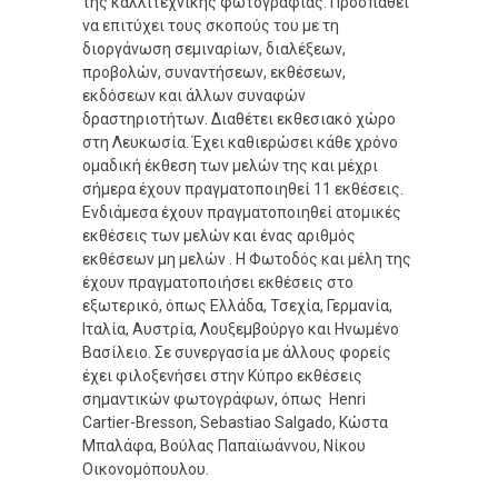
της καλλιτεχνικής φωτογραφίας. Προσπαθεί
να επιτύχει τους σκοπούς του με τη
διοργάνωση σεμιναρίων, διαλέξεων,
προβολών, συναντήσεων, εκθέσεων,
εκδόσεων και άλλων συναφών
δραστηριοτήτων. Διαθέτει εκθεσιακό χώρο
στη Λευκωσία. Έχει καθιερώσει κάθε χρόνο
ομαδική έκθεση των μελών της και μέχρι
σήμερα έχουν πραγματοποιηθεί 11 εκθέσεις.
Ενδιάμεσα έχουν πραγματοποιηθεί ατομικές
εκθέσεις των μελών και ένας αριθμός
εκθέσεων μη μελών . Η Φωτοδός και μέλη της
έχουν πραγματοποιήσει εκθέσεις στο
εξωτερικό, όπως Ελλάδα, Τσεχία, Γερμανία,
Ιταλία, Αυστρία, Λουξεμβούργο και Ηνωμένο
Βασίλειο. Σε συνεργασία με άλλους φορείς
έχει φιλοξενήσει στην Κύπρο εκθέσεις
σημαντικών φωτογράφων, όπως Henri
Cartier-Bresson, Sebastiao Salgado, Κώστα
Μπαλάφα, Βούλας Παπαϊωάννου, Νίκου
Οικονομόπουλου.