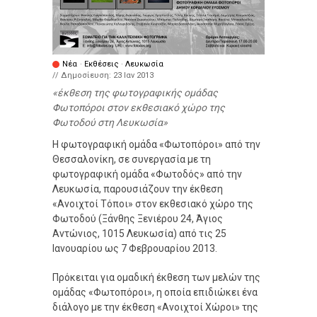
Νέα
·
Εκθέσεις
·
Λευκωσία
// Δημοσίευση:
23 Ιαν 2013
έκθεση της φωτογραφικής ομάδας
Φωτοπόροι στον εκθεσιακό χώρο της
Φωτοδού στη Λευκωσία
Η φωτογραφική ομάδα «Φωτοπόροι» από την
Θεσσαλονίκη, σε συνεργασία με τη
φωτογραφική ομάδα «Φωτοδός» από την
Λευκωσία, παρουσιάζουν την έκθεση
«Ανοιχτοί Τόποι» στον εκθεσιακό χώρο της
Φωτοδού (Ξάνθης Ξενιέρου 24, Άγιος
Αντώνιος, 1015 Λευκωσία) από τις 25
Ιανουαρίου ως 7 Φεβρουαρίου 2013.
Πρόκειται για ομαδική έκθεση των μελών της
ομάδας «Φωτοπόροι», η οποία επιδιώκει ένα
διάλογο με την έκθεση «Ανοιχτοί Χώροι» της