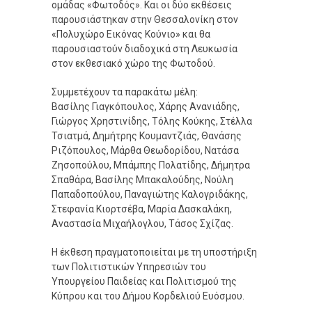
ομάδας «Φωτοδός». Και οι δύο εκθέσεις
παρουσιάστηκαν στην Θεσσαλονίκη στον
«Πολυχώρο Εικόνας Κούνιο» και θα
παρουσιαστούν διαδοχικά στη Λευκωσία
στον εκθεσιακό χώρο της Φωτοδού.
Συμμετέχουν τα παρακάτω μέλη:
Βασίλης Γιαγκόπουλος, Χάρης Ανανιάδης,
Γιώργος Χρηστινίδης, Τόλης Κούκης, Στέλλα
Τσιατμά, Δημήτρης Κουμαντζιάς, Θανάσης
Ριζόπουλος, Μάρθα Θεωδορίδου, Νατάσα
Ζησοπούλου, Μπάμπης Πολατίδης, Δήμητρα
Σπαθάρα, Βασίλης Μπακαλούδης, Νούλη
Παπαδοπούλου, Παναγιώτης Καλογριδάκης,
Στεφανία Κιορτσέβα, Μαρία Δασκαλάκη,
Αναστασία Μιχαήλογλου, Τάσος Σχίζας.
Η έκθεση πραγματοποιείται με τη υποστήριξη
των Πολιτιστικών Υπηρεσιών του
Υπουργείου Παιδείας και Πολιτισμού της
Κύπρου και του Δήμου Κορδελιού Ευόσμου.