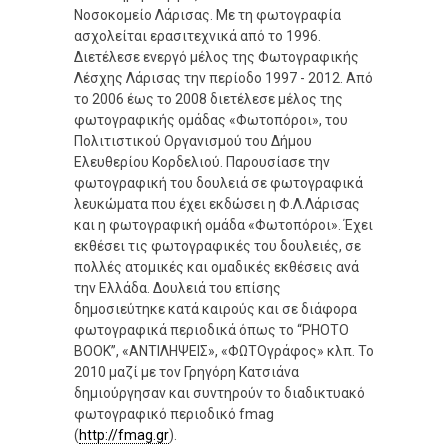
Νοσοκομείο Λάρισας. Με τη φωτογραφία
ασχολείται ερασιτεχνικά από το 1996.
Διετέλεσε ενεργό μέλος της Φωτογραφικής
Λέσχης Λάρισας την περίοδο 1997 - 2012. Από
το 2006 έως το 2008 διετέλεσε μέλος της
φωτογραφικής ομάδας «Φωτοπόροι», του
Πολιτιστικού Οργανισμού του Δήμου
Ελευθερίου Κορδελιού. Παρουσίασε την
φωτογραφική του δουλειά σε φωτογραφικά
λευκώματα που έχει εκδώσει η Φ.Λ.Λάρισας
και η φωτογραφική ομάδα «Φωτοπόροι». Έχει
εκθέσει τις φωτογραφικές του δουλειές, σε
πολλές ατομικές και ομαδικές εκθέσεις ανά
την Ελλάδα. Δουλειά του επίσης
δημοσιεύτηκε κατά καιρούς και σε διάφορα
φωτογραφικά περιοδικά όπως το “PHOTO
BOOK”, «ΑΝΤΙΛΗΨΕΙΣ», «ΦΩΤΟγράφος» κλπ. Το
2010 μαζί με τον Γρηγόρη Κατσιάνα
δημιούργησαν και συντηρούν το διαδικτυακό
φωτογραφικό περιοδικό fmag
(
http://fmag.gr
).