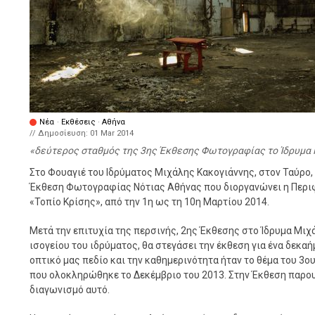
Νέα
·
Εκθέσεις
·
Αθήνα
// Δημοσίευση:
01 Mar 2014
δεύτερος σταθμός της 3ης Έκθεσης Φωτογραφίας το Ίδρυμα
Στο Φουαγιέ του Ιδρύματος Μιχάλης Κακογιάννης, στον Ταύρο, 
Έκθεση Φωτογραφίας Νότιας Αθήνας που διοργανώνει η Περιφ
«Τοπίο Κρίσης», από την 1η ως τη 10η Μαρτίου 2014.
Μετά την επιτυχία της περσινής, 2ης Έκθεσης στο Ίδρυμα Μι
ισογείου του ιδρύματος, θα στεγάσει την έκθεση για ένα δεκαή
οπτικό μας πεδίο και την καθημερινότητα ήταν το θέμα του 
που ολοκληρώθηκε το Δεκέμβριο του 2013. Στην Έκθεση παρου
διαγωνισμό αυτό.