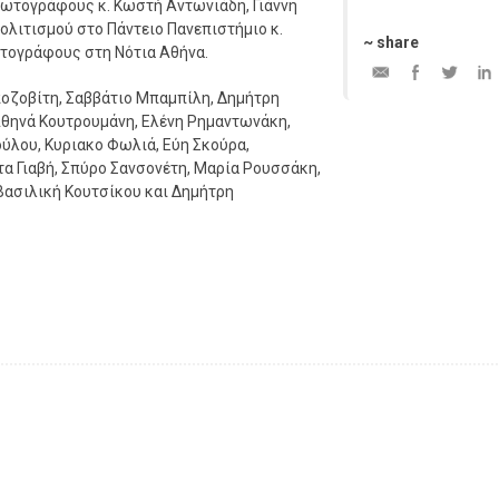
φωτογράφους κ. Κωστή Αντωνιάδη, Γιάννη
ολιτισμού στο Πάντειο Πανεπιστήμιο κ.
~ share
ωτογράφους στη Νότια Αθήνα.
οζοβίτη, Σαββάτιο Μπαμπίλη, Δημήτρη
Αθηνά Κουτρουμάνη, Ελένη Ρημαντωνάκη,
ύλου, Κυριακο Φωλιά, Εύη Σκούρα,
α Γιαβή, Σπύρο Σανσονέτη, Μαρία Ρουσσάκη,
Βασιλική Κουτσίκου και Δημήτρη