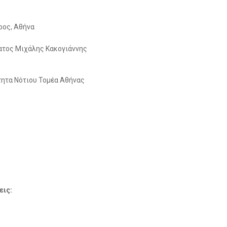
ρος, Αθήνα
ατος Μιχάλης Κακογιάννης
τητα Νότιου Τομέα Αθήνας
εις: