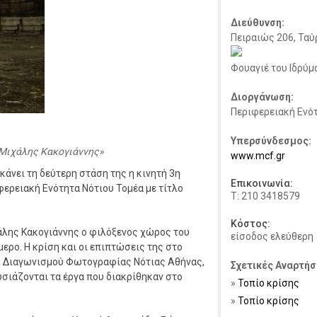
Διεύθυνση:
Πειραιώς 206, Ταύ
Φουαγιέ του Ιδρύμ
Διοργάνωση:
Περιφερειακή Ενό
Υπερσύνδεσμος:
 Μιχάλης Κακογιάννης
www.mcf.gr
κάνει τη δεύτερη στάση της η κινητή 3η
Επικοινωνία:
ερειακή Ενότητα Νότιου Τομέα με τίτλο
Τ: 210 3418579
Κόστος:
χάλης Κακογιάννης ο φιλόξενος χώρος του
είσοδος ελεύθερη
μερο. Η κρίση και οι επιπτώσεις της στο
3ου Διαγωνισμού Φωτογραφίας Νότιας Αθήνας,
Σχετικές Αναρτήσ
σιάζονται τα έργα που διακρίθηκαν στο
Τοπίο κρίσης
Τοπίo κρίσης