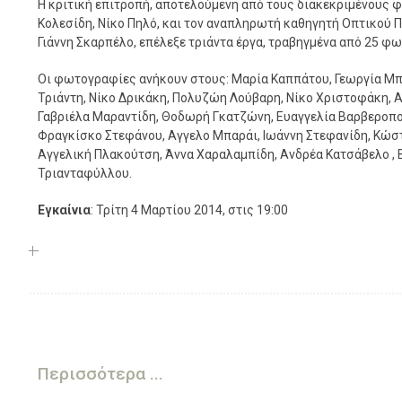
Η κριτική επιτροπή, αποτελούμενη από τους διακεκριμένους 
Κολεσίδη, Νίκο Πηλό, και τον αναπληρωτή καθηγητή Οπτικού Π
Γιάννη Σκαρπέλο, επέλεξε τριάντα έργα, τραβηγμένα από 25 φ
Οι φωτογραφίες ανήκουν στους: Μαρία Καππάτου, Γεωργία Μπ
Τριάντη, Nίκο Δρικάκη, Πολυζώη Λούβαρη, Νίκο Χριστοφάκη, 
Γαβριέλα Μαραντίδη, Θοδωρή Γκατζώνη, Ευαγγελία Βαρβεροπο
Φραγκίσκο Στεφάνου, Αγγελο Μπαράι, Ιωάννη Στεφανίδη, Κώστ
Αγγελική Πλακούτση, Άννα Χαραλαμπίδη, Ανδρέα Κατσάβελο , 
Τριανταφύλλου.
Εγκαίνια
: Τρίτη 4 Μαρτίου 2014, στις 19:00
Περισσότερα ...