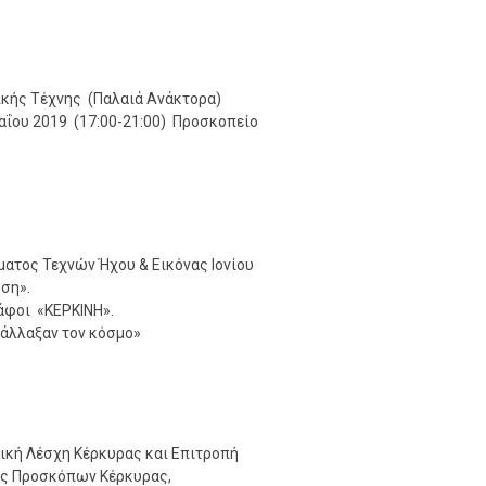
κής Τέχνης (Παλαιά Ανάκτορα)
ΐου 2019 (17:00-21:00) Προσκοπείο
ατος Τεχνών Ήχου & Εικόνας Ιονίου
ση».
άφοι «ΚΕΡΚΙΝΗ».
άλλαξαν τον κόσμο»
κή Λέσχη Κέρκυρας και Επιτροπή
ας Προσκόπων Κέρκυρας,