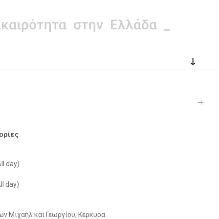
↓
ορίες
ll day)
ll day)
ν Μιχαήλ και Γεωργίου, Κέρκυρα