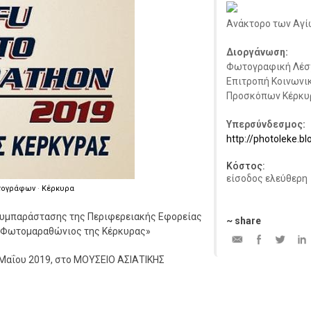
Ανάκτορο των Αγίω
Διοργάνωση:
Φωτογραφική Λέσ
Επιτροπή Κοινωνι
Προσκόπων Κέρκυ
Υπερσύνδεσμος:
http://photoleke.b
Κόστος:
είσοδος ελεύθερη
τογράφων
·
Κέρκυρα
Συμπαράστασης της Περιφερειακής Εφορείας
~ share
ος Φωτομαραθώνιος της Κέρκυρας»
 Μαΐου 2019, στο ΜΟΥΣΕΙΟ ΑΣΙΑΤΙΚΗΣ