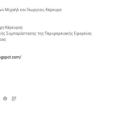
ν Μιχαήλ και Γεωργίου, Κέρκυρα
χη Κέρκυρας
κής Συμπαράστασης της Περιφερειακής Εφορείας
ρας
logspot.com/