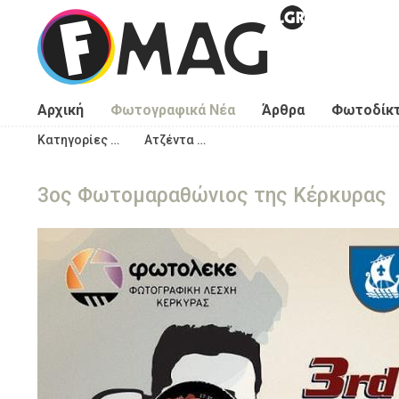
Παράκαμψη προς το κυρίως περιεχόμενο
Αρχική
Φωτογραφικά Νέα
Άρθρα
Φωτοδίκ
Κατηγορίες …
Ατζέντα …
3ος Φωτομαραθώνιος της Κέρκυρας