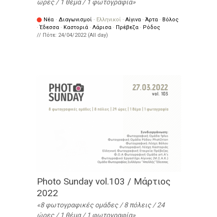
ώρες / 1 θέμα / 1 φωτογραφία
Νέα
·
Διαγωνισμοί
·
Ελληνικοί
·
Αίγινα
·
Άρτα
·
Βόλος
·
Έδεσσα
·
Καστοριά
·
Λάρισα
·
Πρέβεζα
·
Ρόδος
// Πότε:
24/04/2022 (All day)
Photo Sunday vol.103 / Μάρτιος
2022
8 φωτογραφικές ομάδες / 8 πόλεις / 24
ώρες / 1 θέμα / 1 φωτογραφία