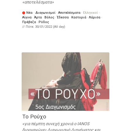
αποτελέσματα
Νέα
·
Διαγωνισμοί
·
Αποτελέσματα
·
Ελληνικοί
·
Αίγινα
·
Άρτα
·
Βόλος
·
Έδεσσα
·
Καστοριά
·
Λάρισα
·
Πρέβεζα
·
Ρόδος
// Πότε:
30/01/2022 (All day)
Το Ρούχο
για πέμπτη συνεχή χρονιά ο IANOS
διοργανώνει Διαγωνισμό Διηγήματος και