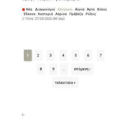
Νέα
·
Διαγωνισμοί
·
Ελληνικοί
·
Αίγινα
·
Άρτα
·
Βόλος
·
Έδεσσα
·
Καστοριά
·
Λάρισα
·
Πρέβεζα
·
Ρόδος
// Πότε:
27/03/2022 (All day)
1
2
3
4
5
6
7
8
9
…
επόμενη ›
τελευταία »