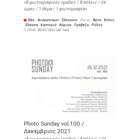
8 φωτογραφικές ομάδες / 8 πόλεις / 24
ώρες / 1 θέμα / 1 φωτογραφία
Νέα
·
Διαγωνισμοί
·
Ελληνικοί
·
Αίγινα
·
Άρτα
·
Βόλος
·
Έδεσσα
·
Καστοριά
·
Λάρισα
·
Πρέβεζα
·
Ρόδος
// Πότε:
30/01/2022 (All day)
Photo Sunday vol.100 /
Δεκέμβριος 2021
8 φωτογραφικές ομάδες / 8 πόλεις / 24