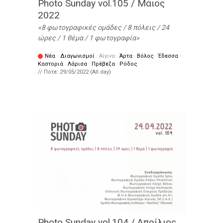
Photo Sunday vol.105 / Μάιος
2022
8 φωτογραφικές ομάδες / 8 πόλεις / 24
ώρες / 1 θέμα / 1 φωτογραφία
Νέα
·
Διαγωνισμοί
·
Αίγινα
·
Άρτα
·
Βόλος
·
Έδεσσα
·
Καστοριά
·
Λάρισα
·
Πρέβεζα
·
Ρόδος
// Πότε:
29/05/2022 (All day)
Photo Sunday vol.104 / Απρίλιος