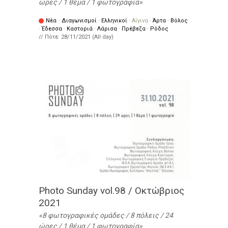
ώρες / 1 θέμα / 1 φωτογραφία
Νέα
·
Διαγωνισμοί
·
Ελληνικοί
·
Αίγινα
·
Άρτα
·
Βόλος
·
Έδεσσα
·
Καστοριά
·
Λάρισα
·
Πρέβεζα
·
Ρόδος
// Πότε:
28/11/2021 (All day)
Photo Sunday vol.98 / Οκτώβριος
2021
8 φωτογραφικές ομάδες / 8 πόλεις / 24
ώρες / 1 θέμα / 1 φωτογραφία