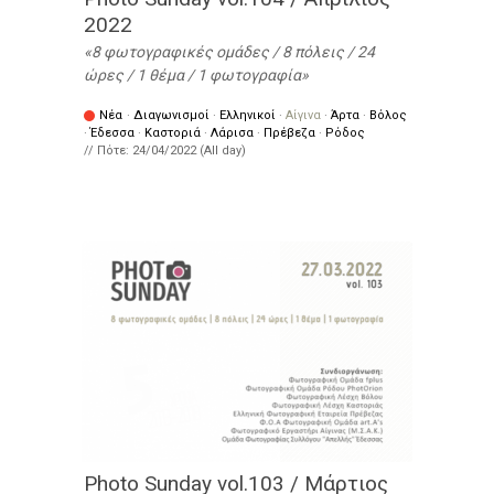
2022
8 φωτογραφικές ομάδες / 8 πόλεις / 24
ώρες / 1 θέμα / 1 φωτογραφία
Νέα
·
Διαγωνισμοί
·
Ελληνικοί
·
Αίγινα
·
Άρτα
·
Βόλος
·
Έδεσσα
·
Καστοριά
·
Λάρισα
·
Πρέβεζα
·
Ρόδος
// Πότε:
24/04/2022 (All day)
Photo Sunday vol.103 / Μάρτιος