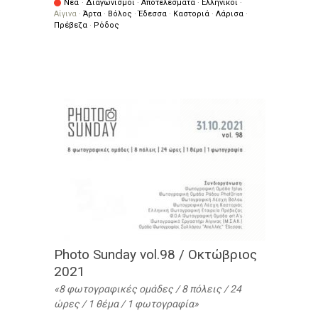
Νέα
·
Διαγωνισμοί
·
Αποτελέσματα
·
Ελληνικοί
·
Αίγινα
·
Άρτα
·
Βόλος
·
Έδεσσα
·
Καστοριά
·
Λάρισα
·
Πρέβεζα
·
Ρόδος
Photo Sunday vol.98 / Οκτώβριος
2021
8 φωτογραφικές ομάδες / 8 πόλεις / 24
ώρες / 1 θέμα / 1 φωτογραφία