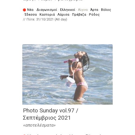
Νέα
·
Διαγωνισμοί
·
Ελληνικοί
·
Αίγινα
·
Άρτα
·
Βόλος
·
Έδεσσα
·
Καστοριά
·
Λάρισα
·
Πρέβεζα
·
Ρόδος
// Πότε:
31/10/2021 (All day)
Photo Sunday vol.97 /
Σεπτέμβριος 2021
αποτελέσματα