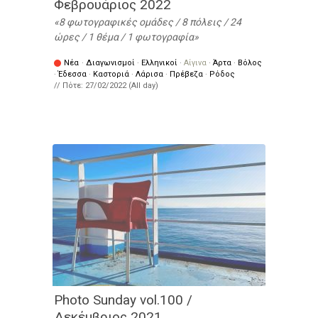
Φεβρουάριος 2022
8 φωτογραφικές ομάδες / 8 πόλεις / 24
ώρες / 1 θέμα / 1 φωτογραφία
Νέα
·
Διαγωνισμοί
·
Ελληνικοί
·
Αίγινα
·
Άρτα
·
Βόλος
·
Έδεσσα
·
Καστοριά
·
Λάρισα
·
Πρέβεζα
·
Ρόδος
// Πότε:
27/02/2022 (All day)
Photo Sunday vol.100 /
Δεκέμβριος 2021