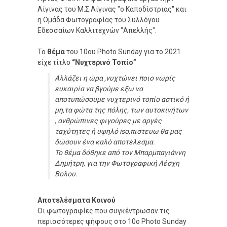
Αίγινας του Μ.Σ.Αίγινας "ο Καποδίστριας" και
η Ομάδα Φωτογραφίας του Συλλόγου
Εδεσσαίων Καλλιτεχνών "Απελλής".
Το
θέμα
του 10ου Photo Sunday για το 2021
είχε τίτλο
“Νυχτερινό Τοπίο”
Αλλάζει η ώρα ,νυχτώνει ποιο νωρίς
ευκαιρία να βγούμε εξω να
αποτυπώσουμε νυχτερινό τοπίο αστικό ή
μη,τα φώτα της πόλης, των αυτοκινήτων
, ανθρώπινες φιγούρες με αργές
ταχύτητες ή υψηλό iso,πιστευω θα μας
δώσουν ένα καλό αποτέλεσμα.
Το θέμα δόθηκε από τον Μπαρμπαγιάννη
Δημήτρη, για την Φωτογραφική Λέσχη
Βολου.
Αποτελέσματα Κοινού
Οι φωτογραφίες που συγκέντρωσαν τις
περισσότερες ψήφους στο 10ο Photo Sunday