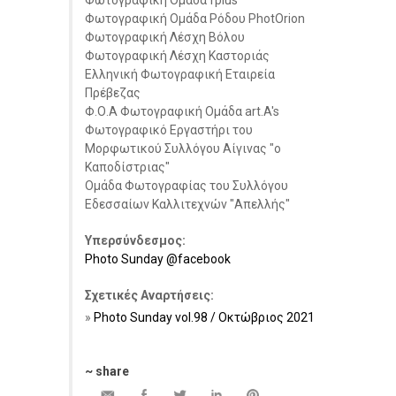
Φωτογραφική Ομάδα fplus
Φωτογραφική Ομάδα Ρόδου PhotOrion
Φωτογραφική Λέσχη Βόλου
Φωτογραφική Λέσχη Καστοριάς
Ελληνική Φωτογραφική Εταιρεία
Πρέβεζας
Φ.Ο.Α Φωτογραφική Ομάδα art.A's
Φωτογραφικό Εργαστήρι του
Μορφωτικού Συλλόγου Αίγινας "ο
Καποδίστριας"
Ομάδα Φωτογραφίας του Συλλόγου
Εδεσσαίων Καλλιτεχνών "Απελλής"
Υπερσύνδεσμος:
Photo Sunday @facebook
Σχετικές Αναρτήσεις:
Photo Sunday vol.98 / Οκτώβριος 2021
~ share