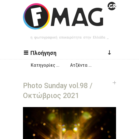
Παράκαμψη προς το κυρίως περιεχόμενο
↓
Πλοήγηση
Κατηγορίες …
Ατζέντα …
Photo Sunday vol.98 /
Οκτώβριος 2021