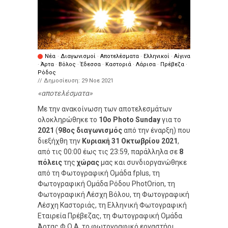
Νέα
·
Διαγωνισμοί
·
Αποτελέσματα
·
Ελληνικοί
·
Αίγινα
·
Άρτα
·
Βόλος
·
Έδεσσα
·
Καστοριά
·
Λάρισα
·
Πρέβεζα
·
Ρόδος
// Δημοσίευση:
29 Νοε 2021
αποτελέσματα
Με την ανακοίνωση των αποτελεσμάτων
ολοκληρώθηκε το
10ο Photo Sunday
για το
2021
(
98ος διαγωνισμός
από την έναρξη) που
διεξήχθη την
Κυριακή 31 Οκτωβρίου 2021
,
από τις 00:00 έως τις 23:59, παράλληλα σε
8
πόλεις
της
χώρας
μας και συνδιοργανώθηκε
από τη Φωτογραφική Ομάδα fplus, τη
Φωτογραφική Ομάδα Ρόδου PhotOrion, τη
Φωτογραφική Λέσχη Βόλου, τη Φωτογραφική
Λέσχη Καστοριάς, τη Ελληνική Φωτογραφική
Εταιρεία Πρέβεζας, τη Φωτογραφική Ομάδα
Άρτας Φ.Ο.Α. το φωτογραφικό εργαστήρι