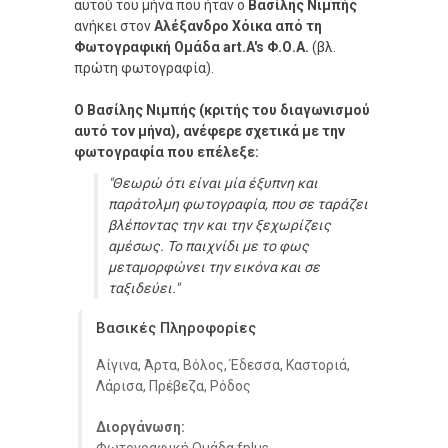
αυτού του μήνα που ήταν ο
Βασίλης Νιμπής
ανήκει στον
Αλέξανδρο Χόικα από τη
Φωτογραφική Ομάδα art.A's Φ.Ο.Α.
(βλ.
πρώτη φωτογραφία).
Ο Βασίλης Νιμπής (κριτής του διαγωνισμού
αυτό τον μήνα), ανέφερε σχετικά με την
φωτογραφία που επέλεξε:
"Θεωρώ ότι είναι μία έξυπνη και
παράτολμη φωτογραφία, που σε ταράζει
βλέποντας την και την ξεχωρίζεις
αμέσως. Το παιχνίδι με το φως
μεταμορφώνει την εικόνα και σε
ταξιδεύει."
Βασικές Πληροφορίες
Αίγινα, Άρτα, Βόλος, Έδεσσα, Καστοριά,
Λάρισα, Πρέβεζα, Ρόδος
Διοργάνωση: