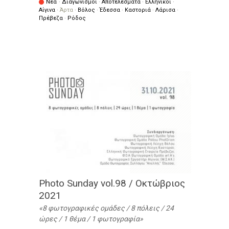
Νέα
·
Διαγωνισμοί
·
Αποτελέσματα
·
Ελληνικοί
·
Αίγινα
·
Άρτα
·
Βόλος
·
Έδεσσα
·
Καστοριά
·
Λάρισα
·
Πρέβεζα
·
Ρόδος
Photo Sunday vol.98 / Οκτώβριος
2021
8 φωτογραφικές ομάδες / 8 πόλεις / 24
ώρες / 1 θέμα / 1 φωτογραφία