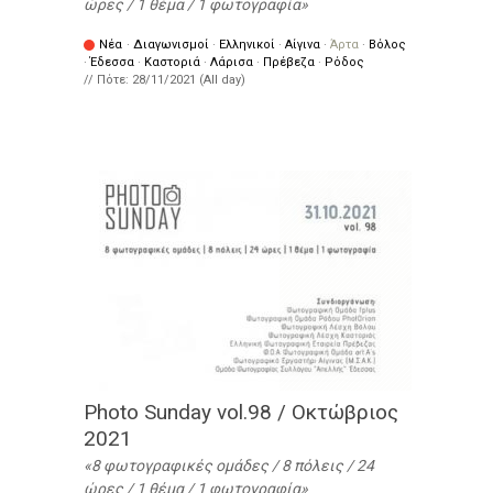
ώρες / 1 θέμα / 1 φωτογραφία
Νέα
·
Διαγωνισμοί
·
Ελληνικοί
·
Αίγινα
·
Άρτα
·
Βόλος
·
Έδεσσα
·
Καστοριά
·
Λάρισα
·
Πρέβεζα
·
Ρόδος
// Πότε:
28/11/2021 (All day)
Photo Sunday vol.98 / Οκτώβριος
2021
8 φωτογραφικές ομάδες / 8 πόλεις / 24
ώρες / 1 θέμα / 1 φωτογραφία