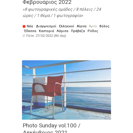
Φεβρουάριος 2022
8 φωτογραφικές ομάδες / 8 πόλεις / 24
ώρες / 1 θέμα / 1 φωτογραφία
Νέα
·
Διαγωνισμοί
·
Ελληνικοί
·
Αίγινα
·
Άρτα
·
Βόλος
·
Έδεσσα
·
Καστοριά
·
Λάρισα
·
Πρέβεζα
·
Ρόδος
// Πότε:
27/02/2022 (All day)
Photo Sunday vol.100 /
Δεκέμβριος 2021