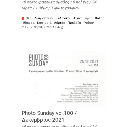
8 φωτογραφικές ομάδες / 8 πόλεις / 24
ώρες / 1 θέμα / 1 φωτογραφία
Νέα
·
Διαγωνισμοί
·
Ελληνικοί
·
Αίγινα
·
Άρτα
·
Βόλος
·
Έδεσσα
·
Καστοριά
·
Λάρισα
·
Πρέβεζα
·
Ρόδος
// Πότε:
30/01/2022 (All day)
Photo Sunday vol.100 /
Δεκέμβριος 2021
8 φωτογραφικές ομάδες / 8 πόλεις / 24