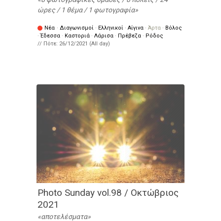
ώρες / 1 θέμα / 1 φωτογραφία
Νέα
·
Διαγωνισμοί
·
Ελληνικοί
·
Αίγινα
·
Άρτα
·
Βόλος
·
Έδεσσα
·
Καστοριά
·
Λάρισα
·
Πρέβεζα
·
Ρόδος
// Πότε:
26/12/2021 (All day)
Photo Sunday vol.98 / Οκτώβριος
2021
αποτελέσματα