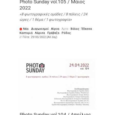
Photo Sunday vol.105 / Μάιος
2022
8 φωτογραφικές ομάδες / 8 πόλεις / 24
ώρες / 1 θέμα / 1 φωτογραφία
Νέα
·
Διαγωνισμοί
·
Αίγινα
·
Άρτα
·
Βόλος
·
Έδεσσα
·
Καστοριά
·
Λάρισα
·
Πρέβεζα
·
Ρόδος
// Πότε:
29/05/2022 (All day)
Photo Sunday vol.104 / Απρίλιος