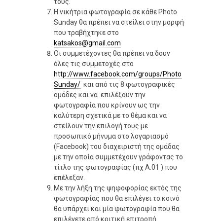
τους.
Η νικήτρια φωτογραφία σε κάθε Photo
Sunday θα πρέπει να στείλει στην μορφή
που τραβήχτηκε στο
katsakos@gmail.com
Οι συμμετέχοντες θα πρέπει να δουν
όλες τις συμμετοχές στο
http://www.facebook.com/groups/Photo
Sunday/
και από τις 8 φωτογραφικές
ομάδες και να επιλέξουν την
φωτογραφία που κρίνουν ως την
καλύτερη σχετικά με το θέμα και να
στείλουν την επιλογή τους με
προσωπικό μήνυμα στο λογαριασμό
(Facebook) του διαχειριστή της ομάδας
με την οποία συμμετέχουν γράφοντας το
τίτλο της φωτογραφίας (πχ A.01 ) που
επέλεξαν.
Με την λήξη της ψηφοφορίας εκτός της
φωτογραφίας που θα επιλέγει το κοινό
θα υπάρχει και μία φωτογραφία που θα
επιλέγετε από κριτική επιτροπή.