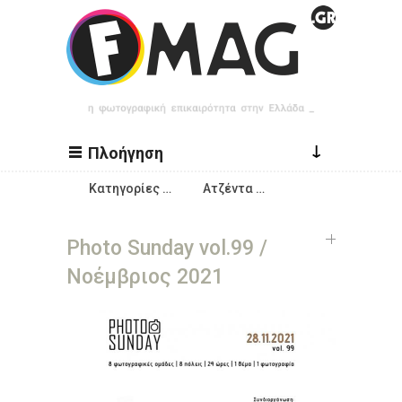
Παράκαμψη προς το κυρίως περιεχόμενο
↓
Πλοήγηση
Κατηγορίες …
Ατζέντα …
Photo Sunday vol.99 /
Νοέμβριος 2021