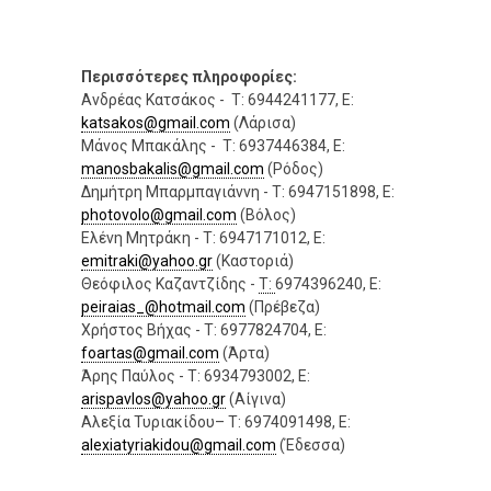
Περισσότερες πληροφορίες:
Ανδρέας Κατσάκος - Τ: 6944241177, E:
katsakos@gmail.com
(Λάρισα)
Μάνος Μπακάλης - Τ: 6937446384, Ε:
manosbakalis@gmail.com
(Ρόδος)
Δημήτρη Μπαρμπαγιάννη - T: 6947151898, E:
photovolo@gmail.com
(Βόλος)
Ελένη Μητράκη - T: 6947171012, E:
emitraki@yahoo.gr
(Καστοριά)
Θεόφιλος Καζαντζίδης -
T:
6974396240, E:
peiraias_@hotmail.com
(Πρέβεζα)
Χρήστος Βήχας - T: 6977824704, E:
foartas@gmail.com
(Άρτα)
Άρης Παύλος - T: 6934793002, E:
arispavlos@yahoo.gr
(Αίγινα)
Αλεξία Τυριακίδου– Τ: 6974091498, E:
alexiatyriakidou@gmail.com
(Έδεσσα)