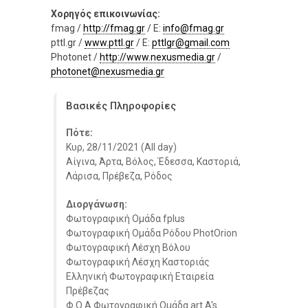
Χορηγός επικοινωνίας:
fmag /
http://fmag.gr
/ E:
info@fmag.gr
pttl.gr /
www.pttl.gr
/ E:
pttlgr@gmail.com
Photonet /
http://www.nexusmedia.gr
/
photonet@nexusmedia.gr
Βασικές Πληροφορίες
Πότε:
Κυρ, 28/11/2021 (All day)
Αίγινα, Άρτα, Βόλος, Έδεσσα, Καστοριά,
Λάρισα, Πρέβεζα, Ρόδος
Διοργάνωση:
Φωτογραφική Ομάδα fplus
Φωτογραφική Ομάδα Ρόδου PhotOrion
Φωτογραφική Λέσχη Βόλου
Φωτογραφική Λέσχη Καστοριάς
Ελληνική Φωτογραφική Εταιρεία
Πρέβεζας
Φ.Ο.Α Φωτογραφική Ομάδα art.A's