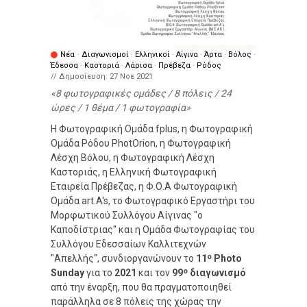
Νέα
·
Διαγωνισμοί
·
Ελληνικοί
·
Αίγινα
·
Άρτα
·
Βόλος
·
Έδεσσα
·
Καστοριά
·
Λάρισα
·
Πρέβεζα
·
Ρόδος
// Δημοσίευση:
27 Νοε 2021
8 φωτογραφικές ομάδες / 8 πόλεις / 24
ώρες / 1 θέμα / 1 φωτογραφία
Η Φωτογραφική Ομάδα fplus, η Φωτογραφική
Ομάδα Ρόδου PhotOrion, η Φωτογραφική
Λέσχη Βόλου, η Φωτογραφική Λέσχη
Καστοριάς, η Ελληνική Φωτογραφική
Εταιρεία Πρέβεζας, η Φ.Ο.Α Φωτογραφική
Ομάδα art.A's, το Φωτογραφικό Εργαστήρι του
Μορφωτικού Συλλόγου Αίγινας "ο
Καποδίστριας" και η Ομάδα Φωτογραφίας του
Συλλόγου Εδεσσαίων Καλλιτεχνών
ο
"Απελλής", συνδιοργανώνουν το
11
Photo
ο
Sunday
για το
2021
και τον
99
διαγωνισμό
από την έναρξη, που θα πραγματοποιηθεί
παράλληλα σε 8 πόλεις της χώρας την