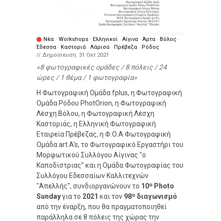
Νέα
·
Workshops
·
Ελληνικοί
·
Αίγινα
·
Άρτα
·
Βόλος
·
Έδεσσα
·
Καστοριά
·
Λάρισα
·
Πρέβεζα
·
Ρόδος
// Δημοσίευση:
31 Οκτ 2021
8 φωτογραφικές ομάδες / 8 πόλεις / 24
ώρες / 1 θέμα / 1 φωτογραφία
Η Φωτογραφική Ομάδα fplus, η Φωτογραφική
Ομάδα Ρόδου PhotOrion, η Φωτογραφική
Λέσχη Βόλου, η Φωτογραφική Λέσχη
Καστοριάς, η Ελληνική Φωτογραφική
Εταιρεία Πρέβεζας, η Φ.Ο.Α Φωτογραφική
Ομάδα art.A's, το Φωτογραφικό Εργαστήρι του
Μορφωτικού Συλλόγου Αίγινας "ο
Καποδίστριας" και η Ομάδα Φωτογραφίας του
Συλλόγου Εδεσσαίων Καλλιτεχνών
ο
"Απελλής", συνδιοργανώνουν το
10
Photo
ο
Sunday
για το
2021
και τον
98
διαγωνισμό
από την έναρξη, που θα πραγματοποιηθεί
παράλληλα σε 8 πόλεις της χώρας την