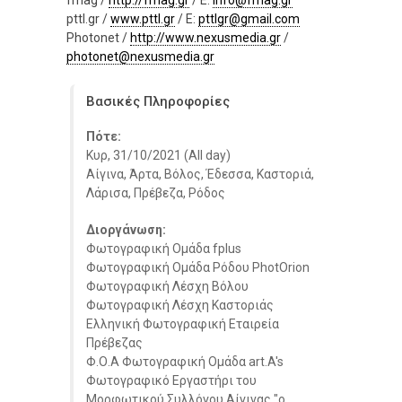
pttl.gr /
www.pttl.gr
/ E:
pttlgr@gmail.com
Photonet /
http://www.nexusmedia.gr
/
photonet@nexusmedia.gr
Βασικές Πληροφορίες
Πότε:
Κυρ, 31/10/2021 (All day)
Αίγινα, Άρτα, Βόλος, Έδεσσα, Καστοριά,
Λάρισα, Πρέβεζα, Ρόδος
Διοργάνωση:
Φωτογραφική Ομάδα fplus
Φωτογραφική Ομάδα Ρόδου PhotOrion
Φωτογραφική Λέσχη Βόλου
Φωτογραφική Λέσχη Καστοριάς
Ελληνική Φωτογραφική Εταιρεία
Πρέβεζας
Φ.Ο.Α Φωτογραφική Ομάδα art.A's
Φωτογραφικό Εργαστήρι του
Μορφωτικού Συλλόγου Αίγινας "ο