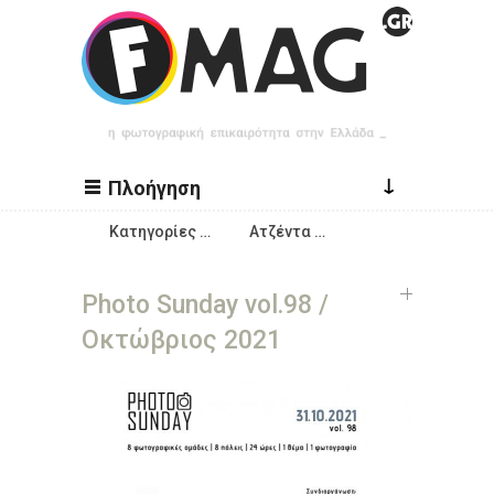
Παράκαμψη προς το κυρίως περιεχόμενο
↓
Πλοήγηση
Κατηγορίες …
Ατζέντα …
Photo Sunday vol.98 /
Οκτώβριος 2021