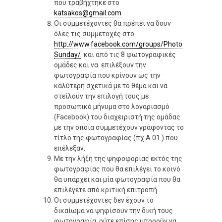
που τραβήχτηκε στο
katsakos@gmail.com
Οι συμμετέχοντες θα πρέπει να δουν
όλες τις συμμετοχές στο
http://www.facebook.com/groups/Photo
Sunday/
και από τις 8 φωτογραφικές
ομάδες και να επιλέξουν την
φωτογραφία που κρίνουν ως την
καλύτερη σχετικά με το θέμα και να
στείλουν την επιλογή τους με
προσωπικό μήνυμα στο λογαριασμό
(Facebook) του διαχειριστή της ομάδας
με την οποία συμμετέχουν γράφοντας το
τίτλο της φωτογραφίας (πχ A.01 ) που
επέλεξαν.
Με την λήξη της ψηφοφορίας εκτός της
φωτογραφίας που θα επιλέγει το κοινό
θα υπάρχει και μία φωτογραφία που θα
επιλέγετε από κριτική επιτροπή.
Οι συμμετέχοντες δεν έχουν το
δικαίωμα να ψηφίσουν την δική τους
φωτογραφία, ούτε επίσης μπορούν να