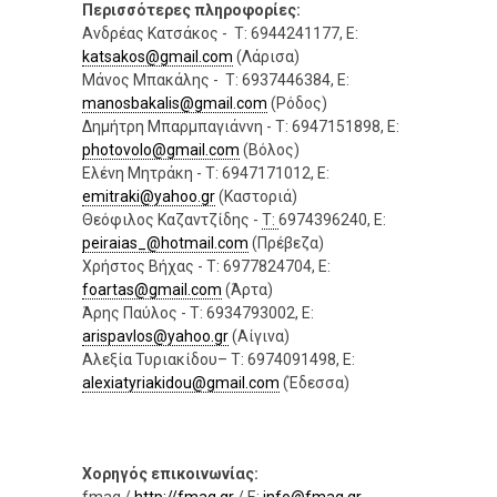
Περισσότερες πληροφορίες:
Ανδρέας Κατσάκος - Τ: 6944241177, E:
katsakos@gmail.com
(Λάρισα)
Μάνος Μπακάλης - Τ: 6937446384, Ε:
manosbakalis@gmail.com
(Ρόδος)
Δημήτρη Μπαρμπαγιάννη - T: 6947151898, E:
photovolo@gmail.com
(Βόλος)
Ελένη Μητράκη - T: 6947171012, E:
emitraki@yahoo.gr
(Καστοριά)
Θεόφιλος Καζαντζίδης -
T:
6974396240, E:
peiraias_@hotmail.com
(Πρέβεζα)
Χρήστος Βήχας - T: 6977824704, E:
foartas@gmail.com
(Άρτα)
Άρης Παύλος - T: 6934793002, E:
arispavlos@yahoo.gr
(Αίγινα)
Αλεξία Τυριακίδου– Τ: 6974091498, E:
alexiatyriakidou@gmail.com
(Έδεσσα)
Χορηγός επικοινωνίας:
fmag /
http://fmag.gr
/ E:
info@fmag.gr