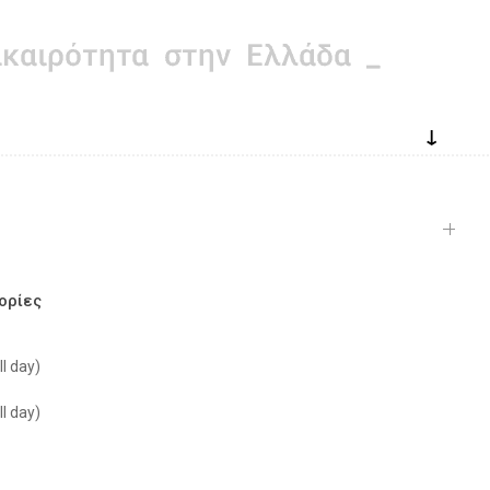
↓
ορίες
l day)
l day)