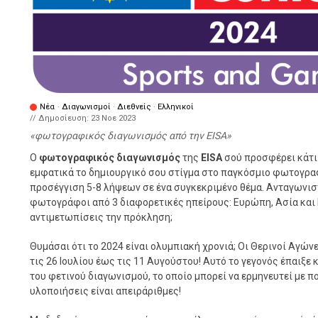
Νέα
·
Διαγωνισμοί
·
Διεθνείς
·
Ελληνικοί
// Δημοσίευση:
23 Νοε 2023
φωτογραφικός διαγωνισμός από την ΕISA
Ο
φωτογραφικός διαγωνισμός
της
ΕISA
σού προσφέρει κάτι
εμφατικά το δημιουργικό σου στίγμα στο παγκόσμιο φωτογρ
προσέγγιση 5-8 λήψεων σε ένα συγκεκριμένο θέμα. Ανταγωνισ
φωτογράφοι από 3 διαφορετικές ηπείρους: Ευρώπη, Ασία και Βό
αντιμετωπίσεις την πρόκληση;
Θυμάσαι ότι το 2024 είναι ολυμπιακή χρονιά; Οι Θερινοί Αγών
τις 26 Ιουλίου έως τις 11 Αυγούστου! Αυτό το γεγονός έπαιξε
του φετινού διαγωνισμού, το οποίο μπορεί να ερμηνευτεί με π
υλοποιήσεις είναι απειράριθμες!