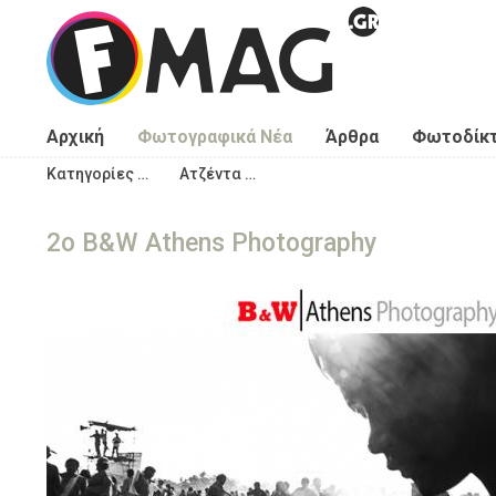
Παράκαμψη προς το κυρίως περιεχόμενο
Αρχική
Φωτογραφικά Νέα
Άρθρα
Φωτοδίκ
Κατηγορίες …
Ατζέντα …
2ο B&W Athens Photography