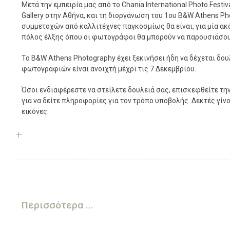
Μετά την εμπειρία μας από το Chania International Photo Festiv
Gallery στην Αθήνα, και τη διοργάνωση του 1ου B&W Athens Ph
συμμετοχών από καλλιτέχνες παγκοσμίως θα είναι, για μία ακό
πόλος έλξης όπου οι φωτογράφοι θα μπορούν να παρουσιάσου
Το B&W Athens Photography έχει ξεκινήσει ήδη να δέχεται δ
φωτογραφιών είναι ανοιχτή μέχρι τις 7 Δεκεμβρίου.
Όσοι ενδιαφέρεστε να στείλετε δουλειά σας, επισκεφθείτε τη
για να δείτε πληροφορίες για τον τρόπο υποβολής. Δεκτές γί
εικόνες.
Περισσότερα ...