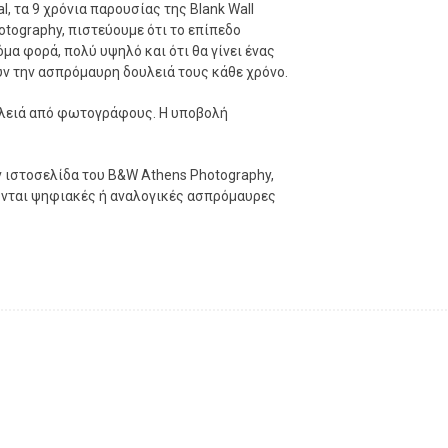
al, τα 9 χρόνια παρουσίας της Blank Wall
otography, πιστεύουμε ότι το επίπεδο
μα φορά, πολύ υψηλό και ότι θα γίνει ένας
ν την ασπρόμαυρη δουλειά τους κάθε χρόνο.
ουλειά από φωτογράφους. Η υποβολή
ν ιστοσελίδα του B&W Athens Photography,
νονται ψηφιακές ή αναλογικές ασπρόμαυρες