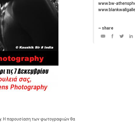
www.bw-athensph
www.blankwallgall
~ share
phy. Η παρουσίαση των φωτογραφιών θα