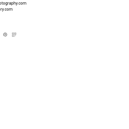
otography.com
ery.com