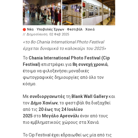
Νέα
·
Υποβολές Έργων
·
Φεστιβάλ
·
Χανιά
// Δημοσίευση:
02 Φεβ 2025
το 8ο Chania International Photo Festival
έρχεται δυναμικά το καλοκαίρι του 2025
Το
Chania International Photo Festival (Cip
Festival)
επιστρέφει για
8η συνεχή χρονιά
,
έτοιμο να φιλοξενήσει μοναδικές
φωτογραφικές δημιουργίες από όλο τον
κόσμο.
Με
συνδιοργανωτές
τη
Blank Wall Gallery
και
τον
Δήμο Χανίων
, το φεστιβάλ θα διεξαχθεί
από τις
20 έως τις 24 Ιουλίου
2025
στο
Μεγάλο Αρσενάλι
έναν από τους
πιο εμβληματικούς χώρους στα Χανιά.
Το Cip Festival έχει εδραιωθεί ως μία από τις