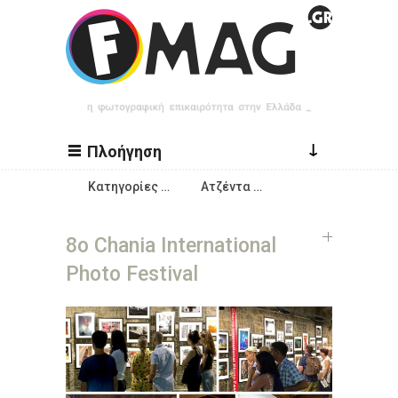
Παράκαμψη προς το κυρίως περιεχόμενο
↓
Πλοήγηση
Κατηγορίες …
Ατζέντα …
8ο Chania International
Photo Festival