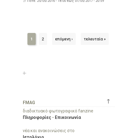
// Πότε:
25/05/2016 - 18:00
έως
01/05/2017 - 20:59
1
2
επόμενη ›
τελευταία »
↑
FMAG
διαδικτυακό φωτογραφικό fanzine
Πληροφορίες
-
Επικοινωνία
νέα και ανακοινώσεις στο
Ιστολόγιο