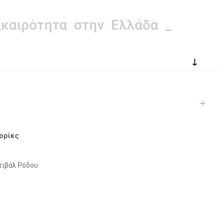
↓
ορίες
τιβάλ Ρόδου