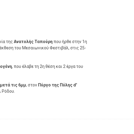
ία της
Ανατολής Ταπούρη
που ήρθε στην 1η
έκθεση του Μεσαιωνικού Φεστιβάλ, στις 25-
ογένη
, που έλαβε τη 2η θέση και 2 έργα του
 μετά τις 6μμ
, στον
Πύργο της Πύλης d'
 Ρόδου.