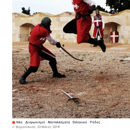
Νέα
·
Διαγωνισμοί
·
Αποτελέσματα
·
Ελληνικοί
·
Ρόδος
// Δημοσίευση:
23 Μάιος 2018