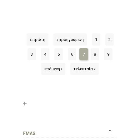
« πρώτη
‹ προηγούμενη
1
2
3
4
5
6
7
8
9
επόμενη ›
τελευταία »
↑
FMAG