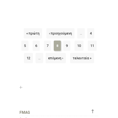
« πρώτη
‹ προηγούμενη
…
4
5
6
7
8
9
10
11
12
…
επόμενη ›
τελευταία »
↑
FMAG