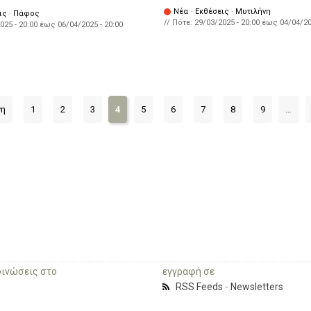
Νέα
·
Εκθέσεις
·
Μυτιλήνη
ις
·
Πάφος
// Πότε:
29/03/2025 - 20:00
έως
04/04/20
025 - 20:00
έως
06/04/2025 - 20:00
νη
1
2
3
4
5
6
7
8
9
…
οινώσεις στο
εγγραφή σε
RSS Feeds
-
Newsletters