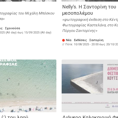
Nelly’s. Η Σαντορίνη του
μεσοπολέμου
ογραφίας του Μιχάλη Μπόσκου
σα
φωτογραφική έκθεση στο Κέντ
Φωτογραφίας Καστελάνα, στο Κ
ις
·
Σχοινούσα
Πύργου Σαντορίνης
025 (All day)
έως
15/09/2025 (All day)
Νέα
·
Εκθέσεις
·
Σαντορίνη
// Πότε:
10/08/2025 - 20:00
έως
20/10/20
 (;) του λαού
Διήμερο Καλοκαιρινό Φ