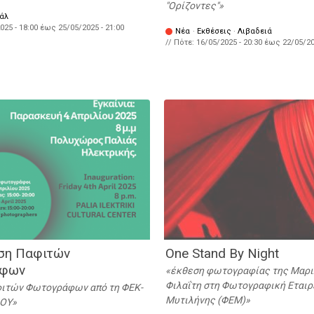
"Ορίζοντες"
άλ
025 - 18:00
έως
25/05/2025 - 21:00
Νέα
·
Εκθέσεις
·
Λιβαδειά
// Πότε:
16/05/2025 - 20:30
έως
22/05/20
ση Παφιτών
One Stand By Night
φων
έκθεση φωτογραφίας της Μαρ
Φιλαΐτη στη Φωτογραφική Εταιρ
ιτών Φωτογράφων από τη ΦΕΚ-
Μυτιλήνης (ΦΕΜ)
ΟΥ