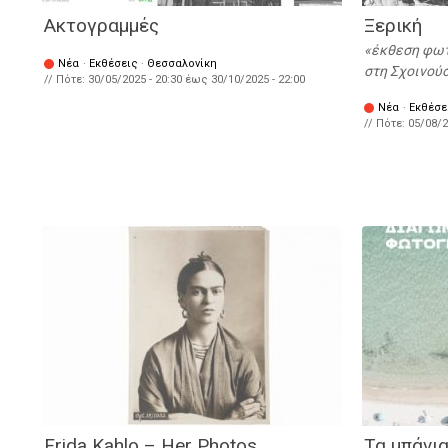
Ακτογραμμές
Ξερική
έκθεση φωτ
Νέα
·
Εκθέσεις
·
Θεσσαλονίκη
στη Σχοινού
// Πότε:
30/05/2025 - 20:30
έως
30/10/2025 - 22:00
Νέα
·
Εκθέσε
// Πότε:
05/08/2
Frida Kahlo – Her Photos
Τα μπάνια