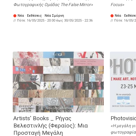
Φωτογραφικής Ομάδας The False Mirror
Focus
Νέα
·
Εκθέσεις
·
Νέα Σμύρνη
Νέα
·
Εκθέσε
// Πότε:
16/05/2025 - 20:00
έως
30/05/2025 - 22:36
// Πότε:
16/05/2
Artists' Books _ Ρήγας
Photovisi
Βελεστινλής (Φεραίος): Μια
Η μεγάλη γι
Προσταγή Μεγάλη
φωτογραφίας