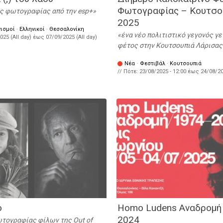
Φωτογραφίας – Κουτσο
ς φωτογραφίας από την esp+
2025
ισμοί
·
Ελληνικοί
·
Θεσσαλονίκη
ένα νέο πολιτιστικό γεγονός γε
025 (All day)
έως
07/09/2025 (All day)
φέτος στην Κουτσουπιά Λάρισας
Νέα
·
Φεστιβάλ
·
Κουτσουπιά
// Πότε:
23/08/2025 - 12:00
έως
24/08/20
ο
Homo Ludens Αναδρομή
2024
τογραφίας φίλων της Out of