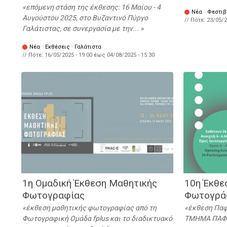
επόμενη στάση της έκθεσης: 16 Μαίου - 4
Νέα
·
Φεστιβ
Αυγούστου 2025, στο Βυζαντινό Πύργο
// Πότε:
23/05/2
Γαλάτιστας, σε συνεργασία με την...
Νέα
·
Εκθέσεις
·
Γαλάτιστα
// Πότε:
16/05/2025 - 19:00
έως
04/08/2025 - 15:30
1η Ομαδική Έκθεση Μαθητικής
10η Έκθε
Φωτογραφίας
Φωτογρά
έκθεση μαθητικής φωτογραφίας από τη
έκθεση Παφ
Φωτογραφική Ομάδα fplus και το διαδικτυακό
ΤΜΗΜΑ ΠΑΦ