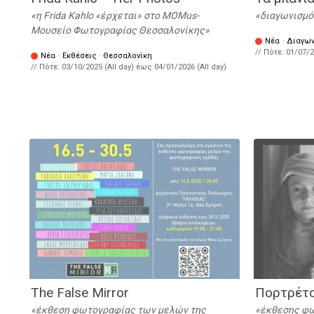
η Frida Kahlo «έρχεται» στο MOMus-
διαγωνισμό
Μουσείο Φωτογραφίας Θεσσαλονίκης
Νέα
·
Διαγων
// Πότε:
01/07/2
Νέα
·
Εκθέσεις
·
Θεσσαλονίκη
// Πότε:
03/10/2025 (All day)
έως
04/01/2026 (All day)
The False Mirror
Πορτρέτ
έκθεση φωτογραφίας των μελών της
έκθεσης φω